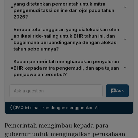
yang ditetapkan pemerintah untuk mitra
•
pengemudi taksi online dan ojol pada tahun
2026?
Pemerintah menetapkan BHR sebesar 25% dari
Berapa total anggaran yang dialokasikan oleh
rata‑rata pendapatan bersih selama 12 bulan terakhir,
aplikasi ride‑hailing untuk BHR tahun ini, dan
•
naik dari 20% pada Ramadan tahun lalu.
bagaimana perbandingannya dengan alokasi
tahun sebelumnya?
Total anggaran yang digelontorkan aplikator untuk BHR
Kapan pemerintah mengharapkan penyaluran
tahun 2026 mencapai Rp 220 miliar, dua kali lipat
•
BHR kepada mitra pengemudi, dan apa tujuan
dibandingkan alokasi tahun lalu yang berada di kisaran
penjadwalan tersebut?
Rp 105‑110 miliar.
Penyaluran BHR diharapkan dimulai paling awal H‑14
Ask
dan paling lambat H‑7 sebelum Idul Fitri, guna
membantu mitra memenuhi kebutuhan dan menjaga
daya beli menjelang Hari Raya.
!
FAQ ini dihasilkan dengan menggunakan AI
Pemerintah mengimbau kepada para
gubernur untuk mengingatkan perusahaan