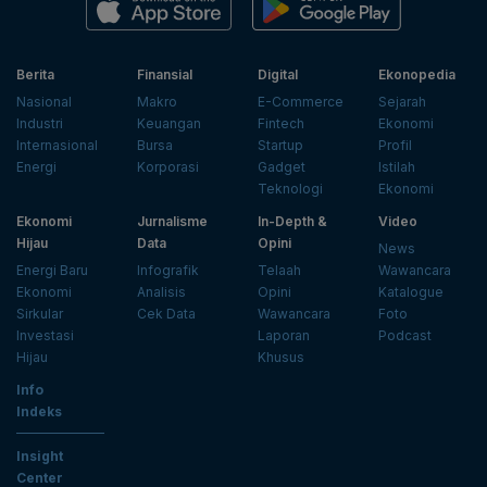
Berita
Finansial
Digital
Ekonopedia
Nasional
Makro
E-Commerce
Sejarah
Industri
Keuangan
Fintech
Ekonomi
Internasional
Bursa
Startup
Profil
Energi
Korporasi
Gadget
Istilah
Teknologi
Ekonomi
Ekonomi
Jurnalisme
In-Depth &
Video
Hijau
Data
Opini
News
Energi Baru
Infografik
Telaah
Wawancara
Ekonomi
Analisis
Opini
Katalogue
Sirkular
Cek Data
Wawancara
Foto
Investasi
Laporan
Podcast
Hijau
Khusus
Info
Indeks
Insight
Center