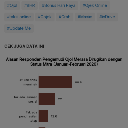
#Ojol
#BHR
#Bonus Hari Raya
#Ojek Online
#taksi online
#Gojek
#Grab
#Maxim
#inDrive
#Update Me
CEK JUGA DATA INI