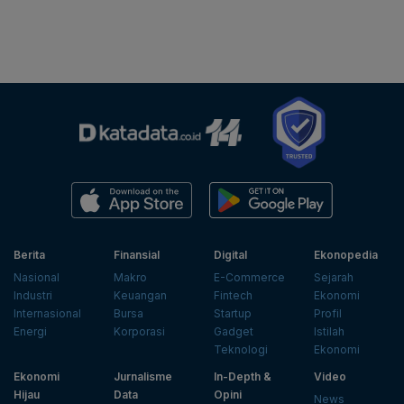
Berita
Finansial
Digital
Ekonopedia
Nasional
Makro
E-Commerce
Sejarah
Industri
Keuangan
Fintech
Ekonomi
Internasional
Bursa
Startup
Profil
Energi
Korporasi
Gadget
Istilah
Teknologi
Ekonomi
Ekonomi
Jurnalisme
In-Depth &
Video
Hijau
Data
Opini
News