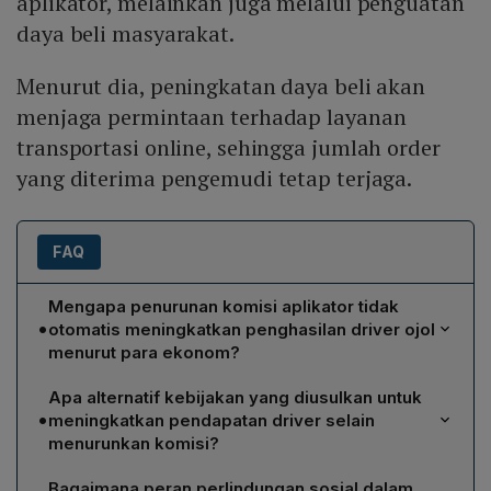
aplikator, melainkan juga melalui penguatan
daya beli masyarakat.
Menurut dia, peningkatan daya beli akan
menjaga permintaan terhadap layanan
transportasi online, sehingga jumlah order
yang diterima pengemudi tetap terjaga.
FAQ
Mengapa penurunan komisi aplikator tidak
•
otomatis meningkatkan penghasilan driver ojol
menurut para ekonom?
Penurunan komisi aplikator dari 20 % menjadi 8 %
Apa alternatif kebijakan yang diusulkan untuk
memang mengurangi potongan yang diambil platform,
•
meningkatkan pendapatan driver selain
namun pendapatan driver utama tetap berasal dari tarif
menurunkan komisi?
perjalanan yang dibayar penumpang. Komisi hanya
Ekonom menyarankan dua langkah utama: pertama,
memengaruhi margin keuntungan platform, sehingga
Bagaimana peran perlindungan sosial dalam