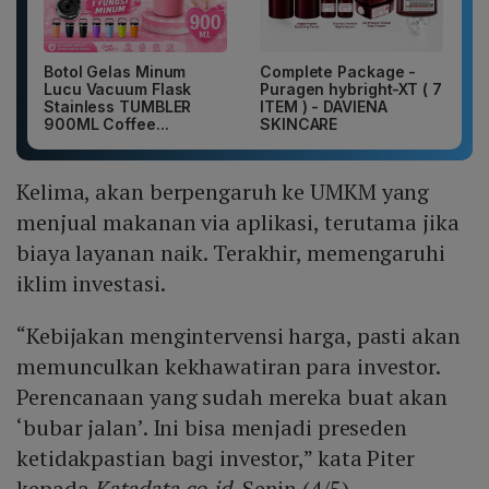
Botol Gelas Minum
Complete Package -
Lucu Vacuum Flask
Puragen hybright-XT ( 7
Stainless TUMBLER
ITEM ) - DAVIENA
900ML Coffee...
SKINCARE
Kelima, akan berpengaruh ke UMKM yang
menjual makanan via aplikasi, terutama jika
biaya layanan naik. Terakhir, memengaruhi
iklim investasi.
“Kebijakan mengintervensi harga, pasti akan
memunculkan kekhawatiran para investor.
Perencanaan yang sudah mereka buat akan
‘bubar jalan’. Ini bisa menjadi preseden
ketidakpastian bagi investor,” kata Piter
kepada
Katadata.co.id
, Senin (4/5).