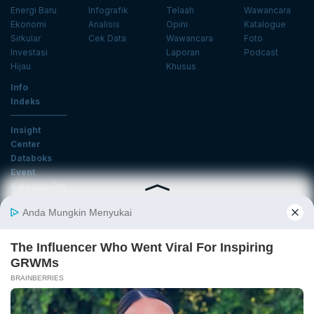
Energi Baru
Infografik
Telaah
Wawancara
Ekonomi
Analisis
Opini
Katalogue
Sirkular
Cek Data
Wawancara
Foto
Investasi
Laporan
Podcast
Hijau
Khusus
Info
Indeks
Insight
Center
Databoks
Event
KatadataOto
Langganan Newsletter
Email
Daftar
Ikuti Kami