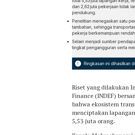
total 5,53 juta lapangan kerja, 
dan 2,62 juta pekerjaan tidak l
pendukung.
Penelitian menegaskan satu pen
tambahan, sehingga transportas
pekerja berkemampuan rendah
Selain menjadi sumber pendap
tingkat pengangguran serta mem
!
Ringkasan ini dihasilkan
Riset yang dilakukan I
Finance (INDEF) bers
bahwa ekosistem trans
menciptakan lapangan 
5,53 juta orang.