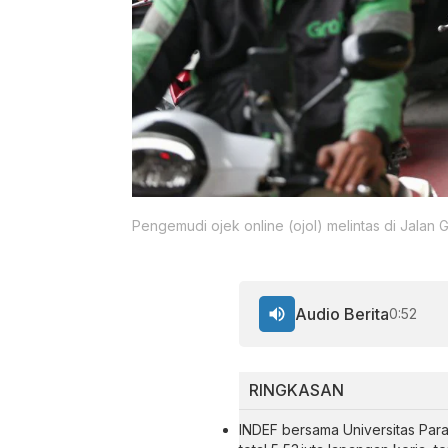
Pengemudi ojek online (ojol) melintas di Jalan 
Audio Berita
0:52
RINGKASAN
INDEF bersama Universitas Par