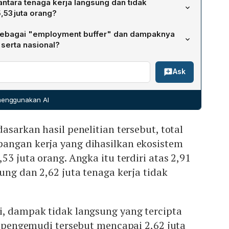
tara tenaga kerja langsung dan tidak
uti tenaga kerja langsung dan tidak langsung.
,53 juta orang?
juta orang merupakan tenaga kerja langsung sebagai
 sebagai "employment buffer" dan dampaknya
2 juta orang merupakan tenaga kerja tidak langsung
serta nasional?
MKM, logistik, perdagangan, dan jasa pendukung lainnya.
agai bantalan ketenagakerjaan bagi pekerja perkotaan
Ask
engah dan korban PHK, sekaligus menjadi sumber
. Aktivitasnya menekan pengangguran, memperkuat
ribusi signifikan pada struktur ketenagakerjaan Nasional.
 menggunakan AI
asarkan hasil penelitian tersebut, total
angan kerja yang dihasilkan ekosistem
53 juta orang. Angka itu terdiri atas 2,91
ung dan 2,62 juta tenaga kerja tidak
i, dampak tidak langsung yang tercipta
ta pengemudi tersebut mencapai 2,62 juta