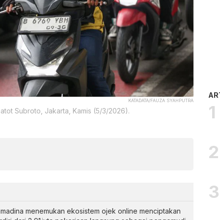
AR
KATADATA/FAUZA SYAHPUTRA
Gatot Subroto, Jakarta, Kamis (5/3/2026).
amadina menemukan ekosistem ojek online menciptakan