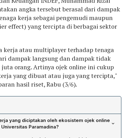
 dan Keuangan INDEF, Muhammad Rizal
takan angka tersebut berasal dari dampak
tenaga kerja sebagai pengemudi maupun
er effect) yang tercipta di berbagai sektor
a kerja atau multiplayer terhadap tenaga
dari dampak langsung dan dampak tidak
juta orang. Artinya ojek online ini cukup
erja yang dibuat atau juga yang tercipta,"
ran hasil riset, Rabu (3/6).
erja yang diciptakan oleh ekosistem ojek online
n Universitas Paramadina?
n bahwa ekosistem ojek online menciptakan total 5,53 juta