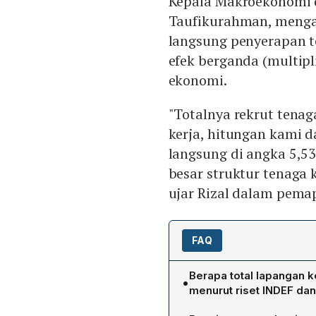
Kepala Makroekonomi
Taufikurahman, menga
langsung penyerapan 
efek berganda (multipli
ekonomi.
"Totalnya rekrut tenag
kerja, hitungan kami 
langsung di angka 5,53 
besar struktur tenaga k
ujar Rizal dalam pemapa
FAQ
Berapa total lapangan k
•
menurut riset INDEF da
Riset tersebut menunjukka