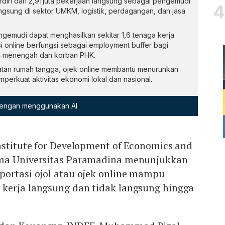
terdiri dari 2,91 juta pekerjaan langsung sebagai pengemudi
angsung di sektor UMKM, logistik, perdagangan, dan jasa
gemudi dapat menghasilkan sekitar 1,6 tenaga kerja
i online berfungsi sebagai employment buffer bagi
‑menengah dan korban PHK.
atan rumah tangga, ojek online membantu menurunkan
perkuat aktivitas ekonomi lokal dan nasional.
 dengan menggunakan AI
nstitute for Development of Economics and
ama Universitas Paramadina menunjukkan
portasi ojol atau ojek online mampu
kerja langsung dan tidak langsung hingga