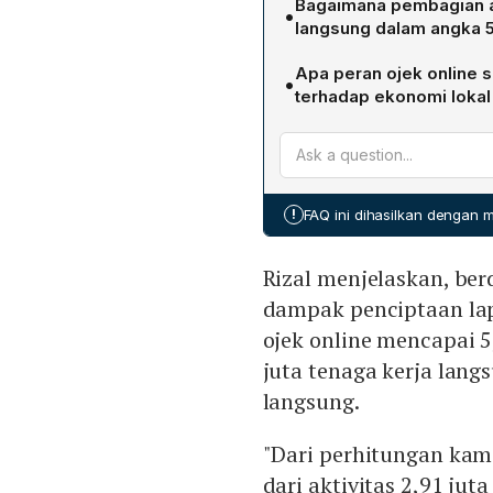
Bagaimana pembagian an
•
lapangan kerja, yang melip
langsung dalam angka 5
Dari total tersebut, 2,91 
Apa peran ojek online
•
pengemudi, sedangkan 2,6
terhadap ekonomi lokal 
yang tersebar di sektor U
Ojek online berfungsi seb
berkemampuan rendah‑men
pendapatan rumah tangga
ekonomi lokal, dan berkont
!
FAQ ini dihasilkan dengan
Rizal menjelaskan, berd
dampak penciptaan lap
ojek online mencapai 5,
juta tenaga kerja langs
langsung.
"Dari perhitungan kam
dari aktivitas 2,91 ju