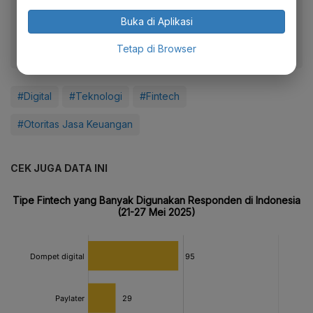
Dapatkan pengalaman membaca lebih nyaman dan nikmati
fitur menarik lainnya lewat aplikasi mobile Katadata.
Buka di Aplikasi
Tetap di Browser
#Digital
#Teknologi
#Fintech
#Otoritas Jasa Keuangan
CEK JUGA DATA INI