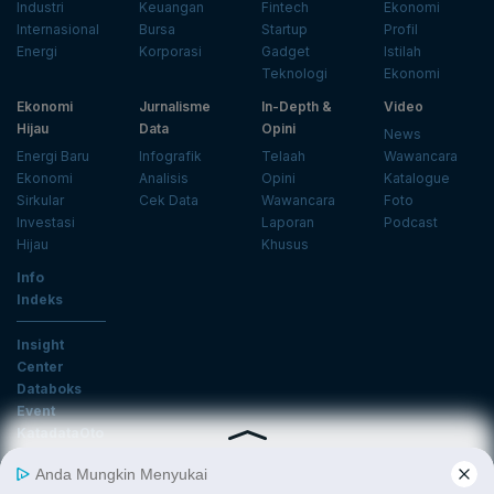
Industri
Keuangan
Fintech
Ekonomi
Internasional
Bursa
Startup
Profil
Energi
Korporasi
Gadget
Istilah
Teknologi
Ekonomi
Ekonomi
Jurnalisme
In-Depth &
Video
Hijau
Data
Opini
News
Energi Baru
Infografik
Telaah
Wawancara
Ekonomi
Analisis
Opini
Katalogue
Sirkular
Cek Data
Wawancara
Foto
Investasi
Laporan
Podcast
Hijau
Khusus
Info
Indeks
Insight
Center
Databoks
Event
KatadataOto