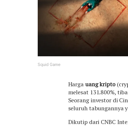
Squid Game
Harga
uang kripto
(cr
melesat 131.800%, tiba
Seorang investor di C
seluruh tabungannya y
Dikutip dari CNBC Int