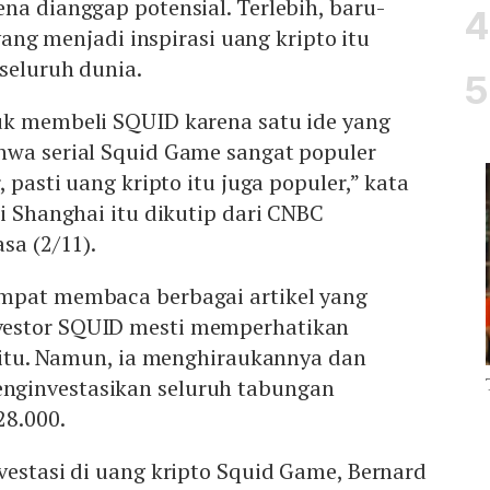
na dianggap potensial. Terlebih, baru-
 yang menjadi inspirasi uang kripto itu
seluruh dunia.
uk membeli SQUID karena satu ide yang
hwa serial Squid Game sangat populer
, pasti uang kripto itu juga populer,” kata
di Shanghai itu dikutip dari CNBC
sa (2/11).
mpat membaca berbagai artikel yang
estor SQUID mesti memperhatikan
o itu. Namun, ia menghiraukannya dan
ginvestasikan seluruh tabungan
28.000.
vestasi di uang kripto Squid Game, Bernard