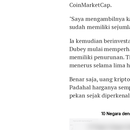
CoinMarketCap.
"Saya mengambilnya k
sudah memiliki sejuml
Ia kemudian berinvesta
Dubey mulai memperhat
memiliki penurunan. T
menerus selama lima ha
Benar saja, uang kript
Padahal harganya sem
pekan sejak diperkena