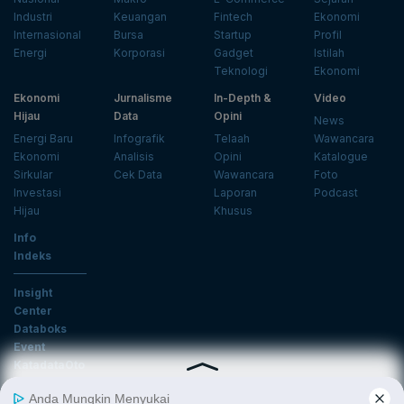
Industri
Keuangan
Fintech
Ekonomi
Internasional
Bursa
Startup
Profil
Energi
Korporasi
Gadget
Istilah
Teknologi
Ekonomi
Ekonomi
Jurnalisme
In-Depth &
Video
Hijau
Data
Opini
News
Energi Baru
Infografik
Telaah
Wawancara
Ekonomi
Analisis
Opini
Katalogue
Sirkular
Cek Data
Wawancara
Foto
Investasi
Laporan
Podcast
Hijau
Khusus
Info
Indeks
Insight
Center
Databoks
Event
KatadataOto