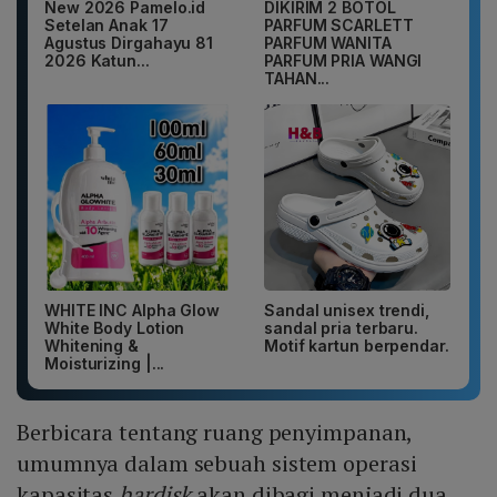
New 2026 Pamelo.id
DIKIRIM 2 BOTOL
Setelan Anak 17
PARFUM SCARLETT
Agustus Dirgahayu 81
PARFUM WANITA
2026 Katun...
PARFUM PRIA WANGI
TAHAN...
WHITE INC Alpha Glow
Sandal unisex trendi,
White Body Lotion
sandal pria terbaru.
Whitening &
Motif kartun berpendar.
Moisturizing |...
Berbicara tentang ruang penyimpanan,
umumnya dalam sebuah sistem operasi
kapasitas
hardisk
akan dibagi menjadi dua