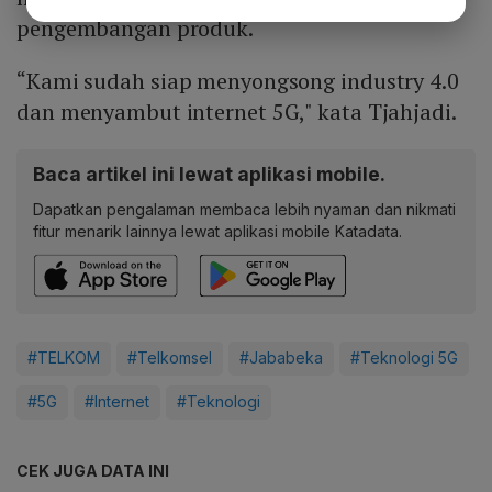
pengembangan produk.
“Kami sudah siap menyongsong industry 4.0
dan menyambut internet 5G," kata Tjahjadi.
Baca artikel ini lewat aplikasi mobile.
Dapatkan pengalaman membaca lebih nyaman dan nikmati
fitur menarik lainnya lewat aplikasi mobile Katadata.
#TELKOM
#Telkomsel
#Jababeka
#Teknologi 5G
#5G
#Internet
#Teknologi
CEK JUGA DATA INI