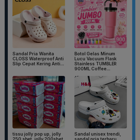
Sandal Pria Wanita
Botol Gelas Minum
CLOSS Waterproof Anti
Lucu Vacuum Flask
Slip Cepat Kering Anti...
Stainless TUMBLER
900ML Coffee...
tissu jolly pop up, jolly
Sandal unisex trendi,
250 shet, jolly 200shet
sandal pria terbaru.