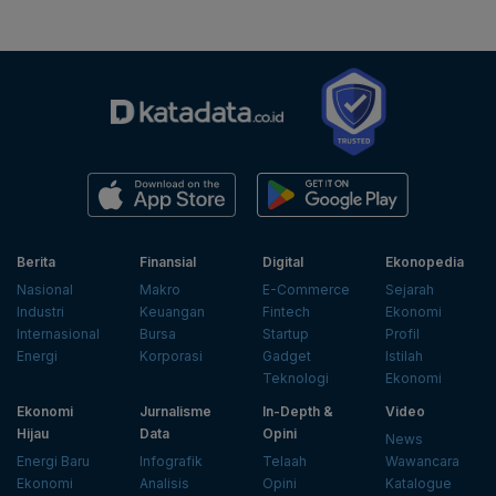
Berita
Finansial
Digital
Ekonopedia
Nasional
Makro
E-Commerce
Sejarah
Industri
Keuangan
Fintech
Ekonomi
Internasional
Bursa
Startup
Profil
Energi
Korporasi
Gadget
Istilah
Teknologi
Ekonomi
Ekonomi
Jurnalisme
In-Depth &
Video
Hijau
Data
Opini
News
Energi Baru
Infografik
Telaah
Wawancara
Ekonomi
Analisis
Opini
Katalogue