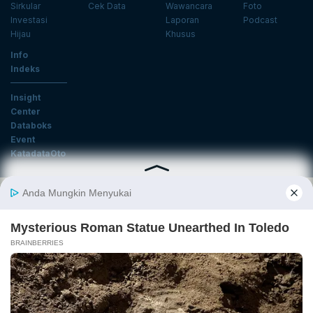
Sirkular
Cek Data
Wawancara
Foto
Investasi
Laporan
Podcast
Hijau
Khusus
Info
Indeks
Insight
Center
Databoks
Event
KatadataOto
Langganan Newsletter
Email
Daftar
Ikuti Kami
Tentang Katadata
Advertising
Karier
Pedoman Media Siber