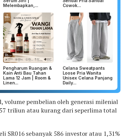
Serum 3in1 |
Sendal Pria Sandal
Melembapkan,...
Cowok...
Pengharum Ruangan &
Celana Sweatpants
Kain Anti Bau Tahan
Loose Pria Wanita
Lama 12 Jam | Room &
Unisex Celana Panjang
Linen...
Daily...
, volume pembelian oleh generasi milenial
57 triliun atau kurang dari seperlima total
li SR016 sebanyak 586 investor atau 1,31%