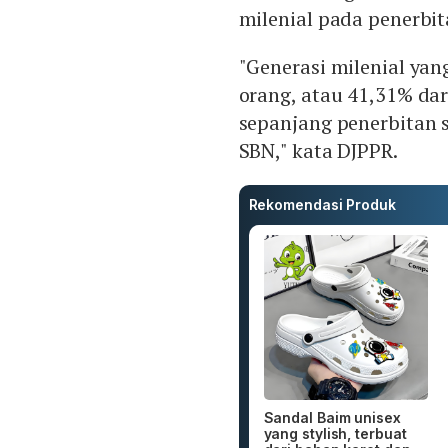
milenial pada penerbita
"Generasi milenial ya
orang, atau 41,31% dar
sepanjang penerbitan s
SBN," kata DJPPR.
Rekomendasi Produk
Sandal Baim unisex
yang stylish, terbuat