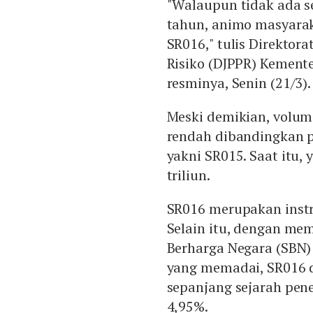
"Walaupun tidak ada se
tahun, animo masyaraka
SR016," tulis Direktor
Risiko (DJPPR) Kement
resminya, Senin (21/3).
Meski demikian, volum
rendah dibandingkan pe
yakni SR015. Saat itu
triliun.
SR016 merupakan instr
Selain itu, dengan mem
Berharga Negara (SBN) 
yang memadai, SR016 
sepanjang sejarah pene
4,95%.