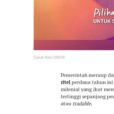
Sukuk Ritel ORI016
Pemerintah meraup dan
ritel
perdana tahun ini 
milenial yang ikut me
tertinggi sepanjang pe
atau
tradable
.