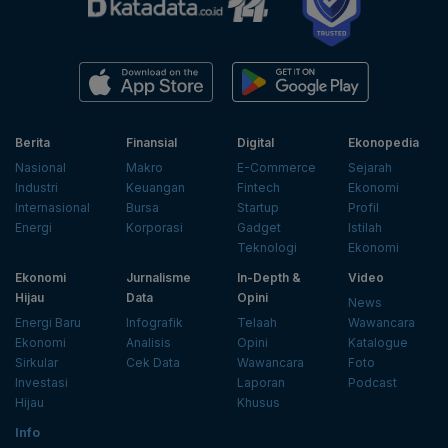
Berita
Finansial
Digital
Ekonopedia
Nasional
Makro
E-Commerce
Sejarah
Industri
Keuangan
Fintech
Ekonomi
Internasional
Bursa
Startup
Profil
Energi
Korporasi
Gadget
Istilah
Teknologi
Ekonomi
Ekonomi
Jurnalisme
In-Depth &
Video
Hijau
Data
Opini
News
Energi Baru
Infografik
Telaah
Wawancara
Ekonomi
Analisis
Opini
Katalogue
Sirkular
Cek Data
Wawancara
Foto
Investasi
Laporan
Podcast
Hijau
Khusus
Info