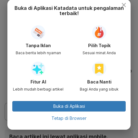
OpenAI jika termasuk dalam PSE wajib
×
Buka di Aplikasi Katadata untuk pengalaman
daftar
terbaik!
Jika tidak mendaftar hingga batas yang
ditentukan, maka Kominfo akan
memberikan teguran
Jika sudah ditegur tidak juga mendaftar,
Tanpa Iklan
Pilih Topik
maka Kominfo akan memberlakukan
Baca berita lebih nyaman
Sesuai minat Anda
denda
Jika tidak mendaftar juga, maka Kominfo
akan melakukan blokir
Fitur AI
Baca Nanti
Blokir akan dibuka jika PSE mendaftar
Lebih mudah berbagi artikel
Bagi Anda yang sibuk
Buka di Aplikasi
Tetap di Browser
Baca artikel ini lewat aplikasi mobile.