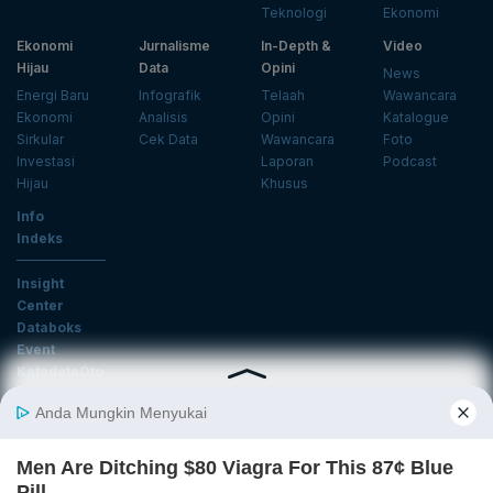
Teknologi
Ekonomi
Ekonomi
Jurnalisme
In-Depth &
Video
Hijau
Data
Opini
News
Energi Baru
Infografik
Telaah
Wawancara
Ekonomi
Analisis
Opini
Katalogue
Sirkular
Cek Data
Wawancara
Foto
Investasi
Laporan
Podcast
Hijau
Khusus
Info
Indeks
Insight
Center
Databoks
Event
KatadataOto
Langganan Newsletter
Email
Daftar