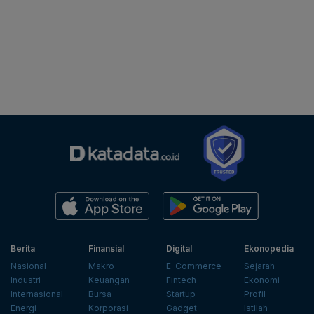
Berita
Finansial
Digital
Ekonopedia
Nasional
Makro
E-Commerce
Sejarah
Industri
Keuangan
Fintech
Ekonomi
Internasional
Bursa
Startup
Profil
Energi
Korporasi
Gadget
Istilah