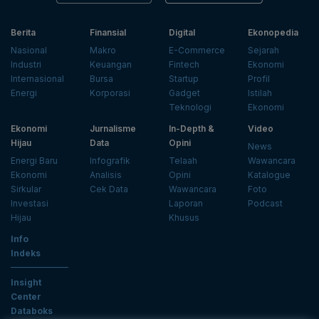
Berita
Finansial
Digital
Ekonopedia
Nasional
Makro
E-Commerce
Sejarah
Industri
Keuangan
Fintech
Ekonomi
Internasional
Bursa
Startup
Profil
Energi
Korporasi
Gadget
Istilah
Teknologi
Ekonomi
Ekonomi
Jurnalisme
In-Depth &
Video
Hijau
Data
Opini
News
Energi Baru
Infografik
Telaah
Wawancara
Ekonomi
Analisis
Opini
Katalogue
Sirkular
Cek Data
Wawancara
Foto
Investasi
Laporan
Podcast
Hijau
Khusus
Info
Indeks
Insight
Center
Databoks