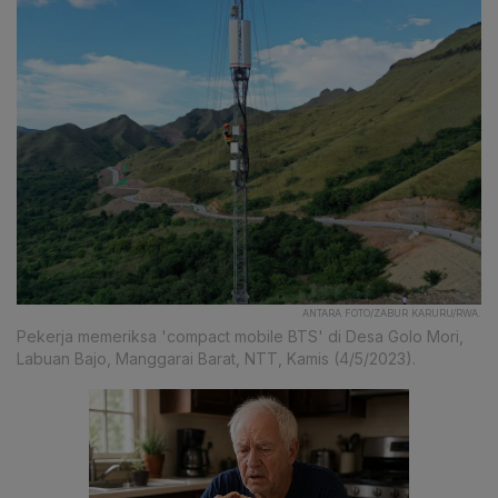
ANTARA FOTO/ZABUR KARURU/RWA.
Pekerja memeriksa 'compact mobile BTS' di Desa Golo Mori,
Labuan Bajo, Manggarai Barat, NTT, Kamis (4/5/2023).