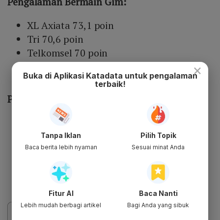
Pengalaman Bermain Gim:
XL Axiata 73,1 poin
Tri 70,6 poin
Telkomsel 70 poin
Indosat 69,6 poin
×
Buka di Aplikasi Katadata untuk pengalaman
Smartfren 67,6 poin
terbaik!
Pengalaman Aplikasi Audio:
Tri 78,5 poin
XL Axiata 78 poin
Tanpa Iklan
Pilih Topik
Baca berita lebih nyaman
Sesuai minat Anda
Indosat 77,8 poin
Telkomsel 77,6 poin
Smartfren 76,9 poin
Fitur AI
Baca Nanti
Lebih mudah berbagi artikel
Bagi Anda yang sibuk