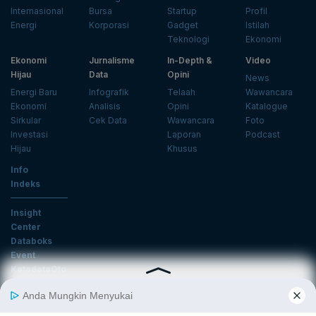
Internasional
Bursa
Startup
Profil
Energi
Korporasi
Gadget
Istilah
Teknologi
Ekonomi
Ekonomi
Jurnalisme
In-Depth &
Video
Hijau
Data
Opini
News
Energi Baru
Infografik
Telaah
Wawancara
Ekonomi
Analisis
Opini
Katalogue
Sirkular
Cek Data
Wawancara
Foto
Investasi
Laporan
Podcast
Hijau
Khusus
Info
Indeks
Insight
Center
Databoks
Event
KatadataOto
Langganan Newsletter