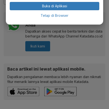
Buka di Aplikasi
Tetap di Browser
Berita Katadata.co.id di WhatsApp
Anda
Dapatkan akses cepat ke berita terkini dan data
berharga dari WhatsApp Channel Katadata.co.id
Ikuti kami
Baca artikel ini lewat aplikasi mobile.
Dapatkan pengalaman membaca lebih nyaman dan nikmati
fitur menarik lainnya lewat aplikasi mobile Katadata.