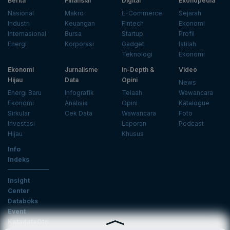
Berita
Finansial
Digital
Ekonopedia
Nasional
Makro
E-Commerce
Sejarah
Industri
Keuangan
Fintech
Ekonomi
Internasional
Bursa
Startup
Profil
Energi
Korporasi
Gadget
Istilah
Teknologi
Ekonomi
Ekonomi
Jurnalisme
In-Depth &
Video
Hijau
Data
Opini
News
Energi Baru
Infografik
Telaah
Wawancara
Ekonomi
Analisis
Opini
Katalogue
Sirkular
Cek Data
Wawancara
Foto
Investasi
Laporan
Podcast
Hijau
Khusus
Info
Indeks
Insight
Center
Databoks
Event
KatadataOto