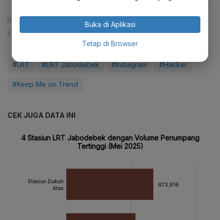
Reporter:
Lenny Septiani
Buka di Aplikasi
Editor:
Desy Setyowati
Tetap di Browser
#LRT
#LRT Jabodebek
#Instagram
#Hacker
#Keep Me on Trend
CEK JUGA DATA INI