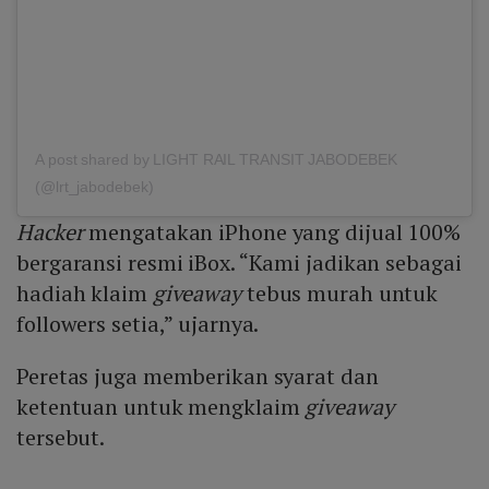
A post shared by LIGHT RAIL TRANSIT JABODEBEK
(@lrt_jabodebek)
Hacker
mengatakan iPhone yang dijual 100%
bergaransi resmi iBox. “Kami jadikan sebagai
hadiah klaim
giveaway
tebus murah untuk
followers setia,” ujarnya.
Peretas juga memberikan syarat dan
ketentuan untuk mengklaim
giveaway
tersebut.