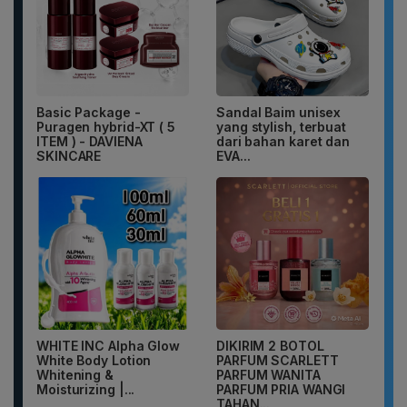
Basic Package -
Sandal Baim unisex
Puragen hybrid-XT ( 5
yang stylish, terbuat
ITEM ) - DAVIENA
dari bahan karet dan
SKINCARE
EVA...
WHITE INC Alpha Glow
DIKIRIM 2 BOTOL
White Body Lotion
PARFUM SCARLETT
Whitening &
PARFUM WANITA
Moisturizing |...
PARFUM PRIA WANGI
TAHAN...