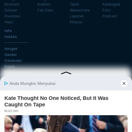
Ekonomi
Analisis
Opini
Katalogue
Sirkular
Cek Data
Wawancara
Foto
Investasi
Laporan
Podcast
Hijau
Khusus
Info
Indeks
Insight
Center
Databoks
Event
KatadataOto
Langganan Newsletter
Email
Daftar
Ikuti Kami