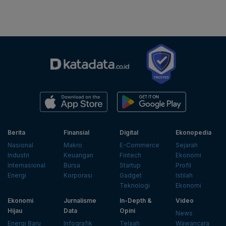
Berita
Finansial
Digital
Ekonopedia
Nasional
Makro
E-Commerce
Sejarah
Industri
Keuangan
Fintech
Ekonomi
Internasional
Bursa
Startup
Profil
Energi
Korporasi
Gadget
Istilah
Teknologi
Ekonomi
Ekonomi
Jurnalisme
In-Depth &
Video
Hijau
Data
Opini
News
Energi Baru
Infografik
Telaah
Wawancara