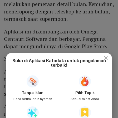
melakukan pemetaan detail bulan. Kemudian,
meneropong dengan teleskop ke arah bulan,
termasuk saat supermoon.
Aplikasi ini dikembangkan oleh Omega
Centauri Software dan berbayar. Pengguna
dapat mengunduhnya di Google Play Store.
×
3. Moon Globe
Buka di Aplikasi Katadata untuk pengalaman
terbaik!
Aplikasi ini juga dapat menampilkan gambar
tiga dimensi atau 3D secara
real time
,
termasuk untuk memantau fenomena
supermoon.
Tanpa Iklan
Pilih Topik
Baca berita lebih nyaman
Sesuai minat Anda
Aplikasi ini juga berbayar namun lebih
murah dan lebih ringan dibandingkan