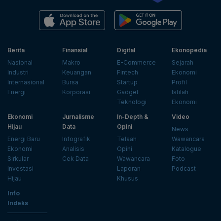
Berita
Finansial
Digital
Ekonopedia
Nasional
Makro
E-Commerce
Sejarah
Industri
Keuangan
Fintech
Ekonomi
Internasional
Bursa
Startup
Profil
Energi
Korporasi
Gadget
Istilah
Teknologi
Ekonomi
Ekonomi
Jurnalisme
In-Depth &
Video
Hijau
Data
Opini
News
Energi Baru
Infografik
Telaah
Wawancara
Ekonomi
Analisis
Opini
Katalogue
Sirkular
Cek Data
Wawancara
Foto
Investasi
Laporan
Podcast
Hijau
Khusus
Info
Indeks