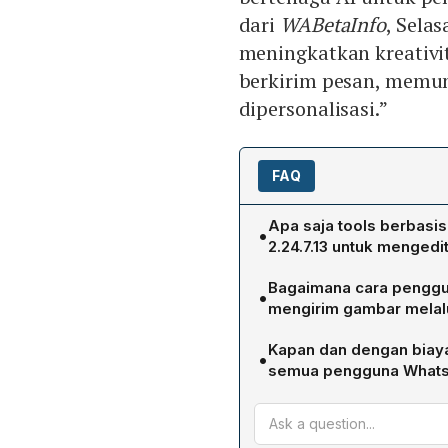
dari
WABetaInfo
, Selas
meningkatkan kreativi
berkirim pesan, memu
dipersonalisasi.”
FAQ
Apa saja tools berbasi
•
2.24.7.13 untuk mengedit
WhatsApp beta 2.24.7.13 m
Bagaimana cara penggun
•
belakang, Restyle untuk m
mengirim gambar melal
memungkinkan memperbesa
Pengguna cukup memilih f
Kapan dan dengan biaya 
•
Backdrop, Restyle, atau 
semua pengguna What
gambar selesai diedit, foto
Fitur edit foto berbasis A
pengguna WhatsApp dalam 
tanpa dikenakan biaya ta