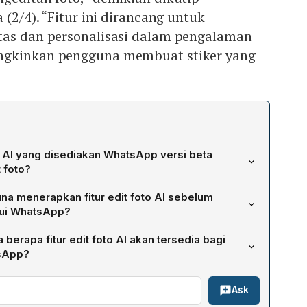
a (2/4). “Fitur ini dirancang untuk
tas dan personalisasi dalam pengalaman
ngkinkan pengguna membuat stiker yang
s AI yang disediakan WhatsApp versi beta
 foto?
enawarkan tiga tools AI: Backdrop untuk mengubah latar
a menerapkan fitur edit foto AI sebelum
engubah gaya visual foto, serta Perluas yang
ui WhatsApp?
r seluruh gambar sesuai kebutuhan.
oto yang ingin dikirim, kemudian mengakses tools AI—
berapa fitur edit foto AI akan tersedia bagi
Perluas—untuk menerapkan efek yang diinginkan. Setelah
sApp?
 dapat langsung dikirim melalui chat.
I dikabarkan akan diluncurkan secara global untuk semua
Ask
waktu mendatang dan akan disediakan secara gratis,
mbahan.