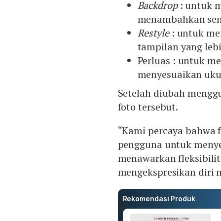
Backdrop
: untuk m
menambahkan sent
Restyle
: untuk me
tampilan yang lebi
Perluas : untuk m
menyesuaikan ukur
Setelah diubah mengg
foto tersebut.
“Kami percaya bahwa 
pengguna untuk meny
menawarkan fleksibilit
mengekspresikan diri m
Rekomendasi Produk