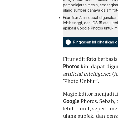
pembelajaran mesin, sedangkan
ulang sumber cahaya dalam fot
Fitur-fitur AI ini dapat diguna
lebih tinggi, dan iOS 15 atau 
aplikasi Google Photos untuk m
!
Ringkasan ini dihasilkan
Fitur edit
foto
berbasis
Photos
kini dapat digu
artificial intelligence
(A
‘Photo Unblur’.
Magic Editor menjadi f
Google
Photos. Sebab, 
lebih rumit, seperti m
ulang subjek, dan peng