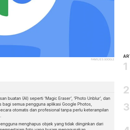
AR
FAMILIES.GOOGLE
san buatan (AI) seperti ‘Magic Eraser’, ‘Photo Unblur’, dan
ratis bagi semua pengguna aplikasi Google Photos,
cara otomatis dan profesional tanpa perlu keterampilan
.
engguna menghapus objek yang tidak diinginkan dari
u mempertajam foto yang buram menggunakan