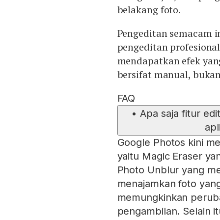
belakang foto.
Pengeditan semacam in
pengeditan profesional
mendapatkan efek yan
bersifat manual, bukan
FAQ
•
Apa saja fitur ed
apl
Google Photos kini men
yaitu Magic Eraser ya
Photo Unblur yang m
menajamkan foto yang 
memungkinkan peruba
pengambilan. Selain it