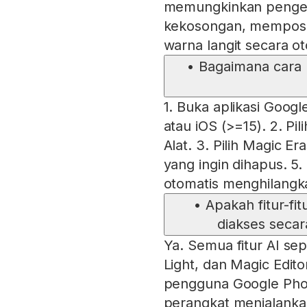
memungkinkan pengedi
kekosongan, memposis
warna langit secara ot
•
Bagaimana cara 
1. Buka aplikasi Goog
atau iOS (>=15). 2. Pili
Alat. 3. Pilih Magic Era
yang ingin dihapus. 5.
otomatis menghilangka
•
Apakah fitur-fit
diakses seca
Ya. Semua fitur AI sep
Light, dan Magic Edito
pengguna Google Phot
perangkat menjalankan 