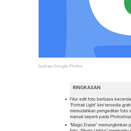
Ilustrasi Google Photos
RINGKASAN
Fitur edit foto berbasis kecerda
‘Portrait Light’ kini tersedia g
memudahkan pengeditan foto se
manual seperti pada Photoshop
‘Magic Eraser’ memungkinkan p
foto, ‘Photo Unblur’ membant