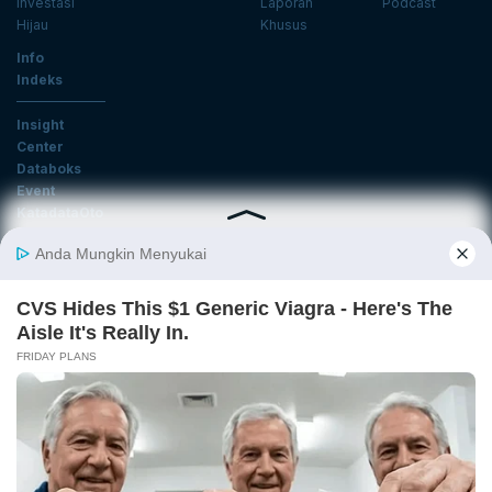
Investasi
Laporan
Podcast
Hijau
Khusus
Info
Indeks
Insight
Center
Databoks
Event
KatadataOto
Langganan Newsletter
Email
Daftar
Ikuti Kami
Tentang Katadata
Advertising
Karier
Pedoman Media Siber
Kebijakan Privasi
Disclaimer
Hubungi Kami