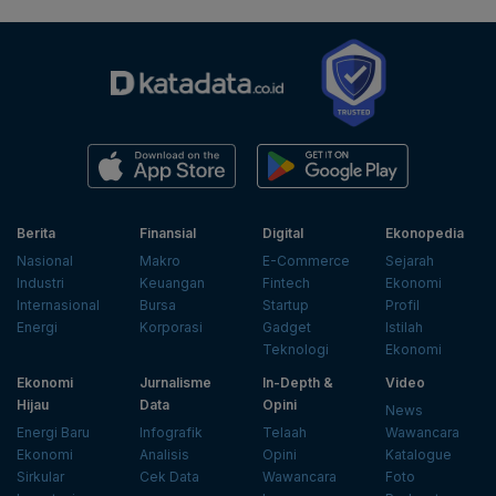
Berita
Finansial
Digital
Ekonopedia
Nasional
Makro
E-Commerce
Sejarah
Industri
Keuangan
Fintech
Ekonomi
Internasional
Bursa
Startup
Profil
Energi
Korporasi
Gadget
Istilah
Teknologi
Ekonomi
Ekonomi
Jurnalisme
In-Depth &
Video
Hijau
Data
Opini
News
Energi Baru
Infografik
Telaah
Wawancara
Ekonomi
Analisis
Opini
Katalogue
Sirkular
Cek Data
Wawancara
Foto