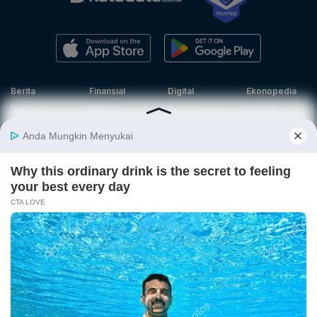
Berita
Finansial
Digital
Ekonopedia
Nasional
Makro
E-Commerce
Sejarah
Industri
Keuangan
Fintech
Ekonomi
Internasional
Bursa
Startup
Profil
Energi
Korporasi
Gadget
Istilah
Teknologi
Ekonomi
Ekonomi
Jurnalisme
In-Depth &
Video
Hijau
Data
Opini
News
Energi Baru
Infografik
Telaah
Wawancara
Ekonomi
Analisis
Opini
Katalogue
Sirkular
Cek Data
Wawancara
Foto
Investasi
Laporan
Podcast
Hijau
Khusus
Info
Indeks