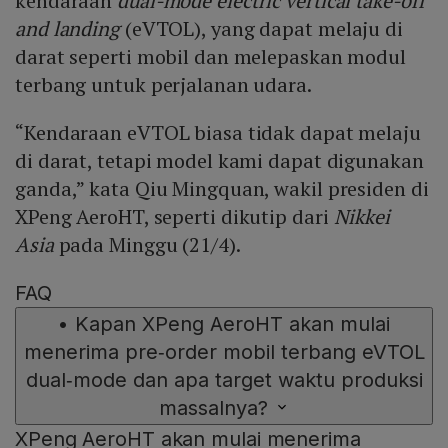
kendaraan
dual-mode electric vertical take-off
and landing
(eVTOL), yang dapat melaju di
darat seperti mobil dan melepaskan modul
terbang untuk perjalanan udara.
“Kendaraan eVTOL biasa tidak dapat melaju
di darat, tetapi model kami dapat digunakan
ganda,” kata Qiu Mingquan, wakil presiden di
XPeng AeroHT, seperti dikutip dari
Nikkei
Asia
pada Minggu (21/4).
FAQ
•
Kapan XPeng AeroHT akan mulai
menerima pre‑order mobil terbang eVTOL
dual‑mode dan apa target waktu produksi
massalnya?
XPeng AeroHT akan mulai menerima