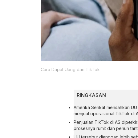
Cara Dapat Uang dari TikTok
RINGKASAN
Amerika Serikat mensahkan UU
menjual operasional TikTok di A
Penjualan TikTok di AS diperkir
prosesnya rumit dan penuh tan
UU tersebut dianggap lebih se