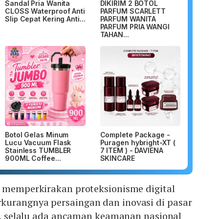
Sandal Pria Wanita
DIKIRIM 2 BOTOL
CLOSS Waterproof Anti
PARFUM SCARLETT
Slip Cepat Kering Anti...
PARFUM WANITA
PARFUM PRIA WANGI
TAHAN...
Botol Gelas Minum
Complete Package -
Lucu Vacuum Flask
Puragen hybright-XT (
Stainless TUMBLER
7 ITEM ) - DAVIENA
900ML Coffee...
SKINCARE
r memperkirakan proteksionisme digital
urangnya persaingan dan inovasi di pasar
tu, selalu ada ancaman keamanan nasional