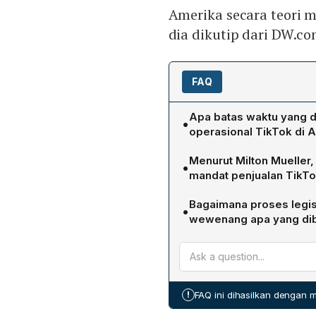
Amerika secara teori m
dia dikutip dari DW.co
FAQ
Apa batas waktu yang d
•
operasional TikTok di A
Undang‑Undang memberikan
Menurut Milton Mueller, 
•
bulan, untuk menyelesaika
mandat penjualan TikT
penjualan tidak selesai p
Mueller menilai secara teo
dari App Store milik Appl
Bagaimana proses legis
•
karena kemungkinan peno
resmi aplikasi bagi penggu
wewenang apa yang dib
jelas. Ia menegaskan bah
Rancangan undang‑undang
dalam persaingan Amerik
kemudian disetujui Senat 
media sosial komersial d
divestasi TikTok, undang
Partai Komunis dianggap 
aplikasi lain sebagai anca
persaingan serta inovasi d
!
FAQ ini dihasilkan dengan
bawah kendali negara ya