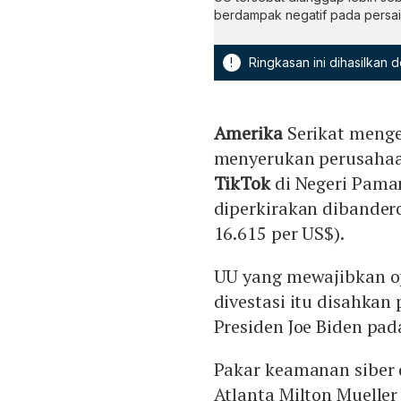
berdampak negatif pada persain
!
Ringkasan ini dihasilkan
Amerika
Serikat meng
menyerukan perusaha
TikTok
di Negeri Paman
diperkirakan dibandero
16.615 per US$).
UU yang mewajibkan op
divestasi itu disahkan
Presiden Joe Biden pad
Pakar keamanan siber d
Atlanta Milton Mueller