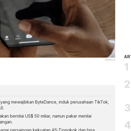
AR
PEXELS
 yang mewajibkan ByteDance, induk perusahaan TikTok,
S.
akan bernilai US$ 50 miliar, namun pakar menilai
tangan.
bagai persaingan kekuatan AS-Tiongkok dan bisa