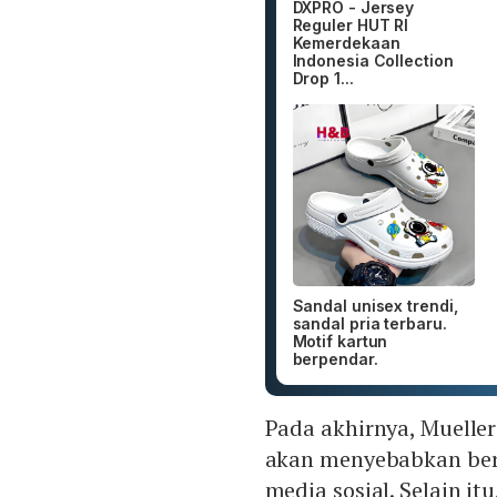
DXPRO - Jersey
Reguler HUT RI
Kemerdekaan
Indonesia Collection
Drop 1...
Sandal unisex trendi,
sandal pria terbaru.
Motif kartun
berpendar.
Pada akhirnya, Muelle
akan menyebabkan berk
media sosial. Selain i