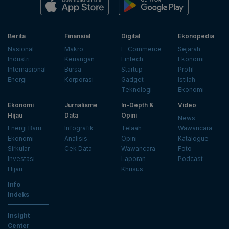
Berita
Finansial
Digital
Ekonopedia
Nasional
Makro
E-Commerce
Sejarah
Industri
Keuangan
Fintech
Ekonomi
Internasional
Bursa
Startup
Profil
Energi
Korporasi
Gadget
Istilah
Teknologi
Ekonomi
Ekonomi
Jurnalisme
In-Depth &
Video
Hijau
Data
Opini
News
Energi Baru
Infografik
Telaah
Wawancara
Ekonomi
Analisis
Opini
Katalogue
Sirkular
Cek Data
Wawancara
Foto
Investasi
Laporan
Podcast
Hijau
Khusus
Info
Indeks
Insight
Center