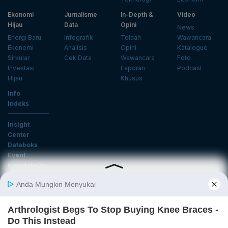
Ekonomi
Jurnalisme
In-Depth &
Video
Hijau
Data
Opini
News
Energi Baru
Infografik
Telaah
Wawancara
Ekonomi
Analisis
Opini
Katalogue
Sirkular
Cek Data
Wawancara
Foto
Investasi
Laporan
Podcast
Hijau
Khusus
Info
Indeks
Insight
Center
Databoks
Event
KatadataOto
Langganan Newsletter
Email
Daftar