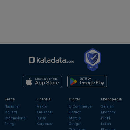
Berita
Finansial
Digital
Ekonopedia
Nasional
Makro
E-Commerce
Sejarah
Industri
Keuangan
Fintech
Ekonomi
Internasional
Bursa
Startup
Profil
Energi
Korporasi
Gadget
Istilah
Teknologi
Ekonomi