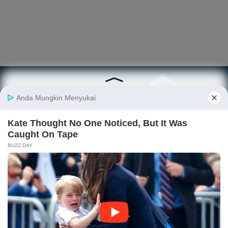
Berita
Finansial
Digital
Ekonopedia
Nasional
Makro
E-Commerce
Sejarah
Industri
Keuangan
Fintech
Ekonomi
Internasional
Bursa
Startup
Profil
Energi
Korporasi
Gadget
Istilah
Teknologi
Ekonomi