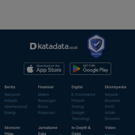
Berita
Finansial
Digital
Ekonopedia
Nasional
Makro
E-Commerce
Sejarah
Industri
Keuangan
Fintech
Ekonomi
Internasional
Bursa
Startup
Profil
Energi
Korporasi
Gadget
Istilah
Teknologi
Ekonomi
Ekonomi
Jurnalisme
In-Depth &
Video
Hijau
Data
Opini