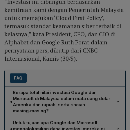
“Investasi ini dibangun berdasarkan
kemitraan kami dengan Pemerintah Malaysia
untuk memajukan ‘Cloud First Policy’,
termasuk standar keamanan siber terbaik di
kelasnya,” kata President, CFO, dan CIO di
Alphabet dan Google Ruth Porat dalam
pernyataan pers, dikutip dari CNBC
Internasional, Kamis (30/5).
FAQ
Berapa total nilai investasi Google dan
Microsoft di Malaysia dalam mata uang dolar
•
Amerika dan rupiah, serta rincian
masing‑masing?
Google menginvestasikan US$2 miliar atau setara
Untuk tujuan apa Google dan Microsoft
Rp32,4 triliun, sedangkan Microsoft menanamkan
•
mengalokasikan dana investasi mereka di