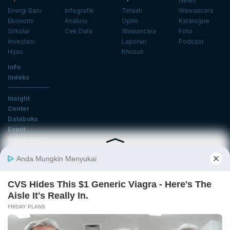
News
Energi Baru
Infografik
Telaah
Wawancara
Ekonomi
Analisis
Opini
Katalogue
Sirkular
Cek Data
Wawancara
Foto
Investasi
Laporan
Podcast
Hijau
Khusus
Info
Indeks
Insight
Center
Databoks
Event
KatadataOto
Langganan Newsletter
Email
Daftar
Ikuti Kami