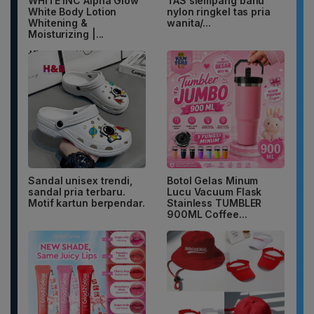
WHITE INC Alpha Glow
TAS slempang bahu
White Body Lotion
nylon ringkel tas pria
Whitening &
wanita/...
Moisturizing |...
Sandal unisex trendi,
Botol Gelas Minum
sandal pria terbaru.
Lucu Vacuum Flask
Motif kartun berpendar.
Stainless TUMBLER
900ML Coffee...