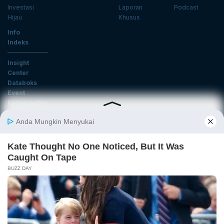
Investasi
Laporan
Podcast
Hijau
Khusus
Info
Indeks
Insight
Center
Databoks
Event
KatadataOto
Langganan Newsletter
Email
Daftar
Ikuti Kami
Tentang Katadata
Advertising
Karier
Pedoman Media Siber