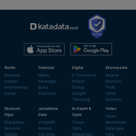
Berita
Finansial
Digital
Ekonopedia
Nasional
Makro
E-Commerce
Sejarah
Industri
Keuangan
Fintech
Ekonomi
Internasional
Bursa
Startup
Profil
Energi
Korporasi
Gadget
Istilah
Teknologi
Ekonomi
Ekonomi
Jurnalisme
In-Depth &
Video
Hijau
Data
Opini
News
Energi Baru
Infografik
Telaah
Wawancara
Ekonomi
Analisis
Opini
Katalogue
Sirkular
Cek Data
Wawancara
Foto