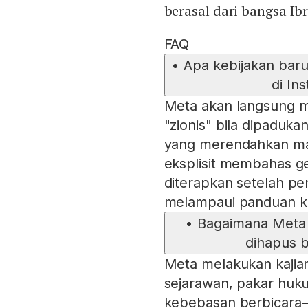
berasal dari bangsa Ib
FAQ
•
Apa kebijakan baru
di In
Meta akan langsung 
"zionis" bila dipaduka
yang merendahkan man
eksplisit membahas ger
diterapkan setelah pe
melampaui panduan k
•
Bagaimana Meta
dihapus b
Meta melakukan kajia
sejarawan, pakar huku
kebebasan berbicara—