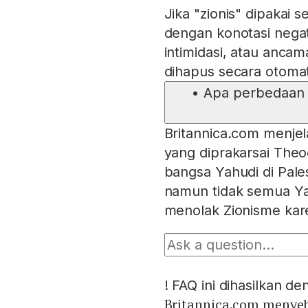
Jika "zionis" dipakai 
dengan konotasi negat
intimidasi, atau anca
dihapus secara otomat
•
Apa perbedaan a
Britannica.com menjel
yang diprakarsai Theo
bangsa Yahudi di Pales
namun tidak semua Yah
menolak Zionisme kare
!
FAQ ini dihasilkan d
Britannica.com menye