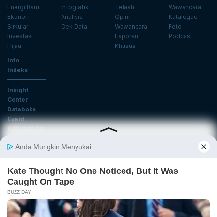
Energi Baru
Infografik
Telaah
Wawancara
Ekonomi
Analisis
Opini
Katalogue
Sirkular
Cek Data
Wawancara
Foto
Investasi
Laporan
Podcast
Hijau
Khusus
Info
Indeks
Insight
Center
Databoks
Event
KatadataOto
Langganan Newsletter
Email
Daftar
Ikuti Kami