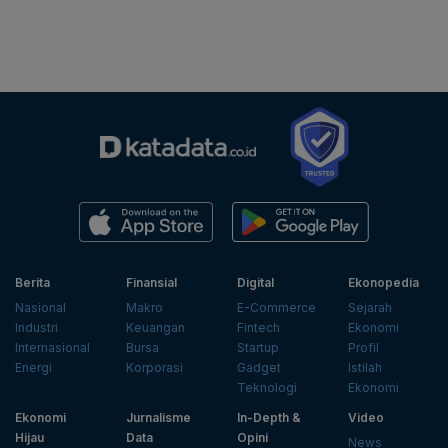
Berita
Finansial
Digital
Ekonopedia
Nasional
Makro
E-Commerce
Sejarah
Industri
Keuangan
Fintech
Ekonomi
Internasional
Bursa
Startup
Profil
Energi
Korporasi
Gadget
Istilah
Teknologi
Ekonomi
Ekonomi
Jurnalisme
In-Depth &
Video
Hijau
Data
Opini
News