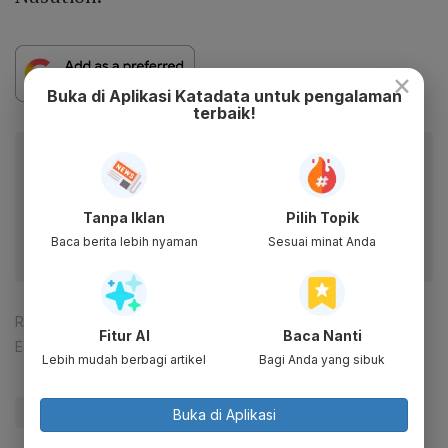
×
Buka di Aplikasi Katadata untuk pengalaman
terbaik!
Baca artikel ini lewat aplikasi mobile.
Dapatkan pengalaman membaca lebih nyaman dan nikmati
fitur menarik lainnya lewat aplikasi mobile Katadata.
Tanpa Iklan
Pilih Topik
Baca berita lebih nyaman
Sesuai minat Anda
Reporter:
Kamila Meilina
Fitur AI
Baca Nanti
Editor:
Yuliawati
Lebih mudah berbagi artikel
Bagi Anda yang sibuk
#Komdigi
#Melinda Gates
#Digital
Buka di Aplikasi