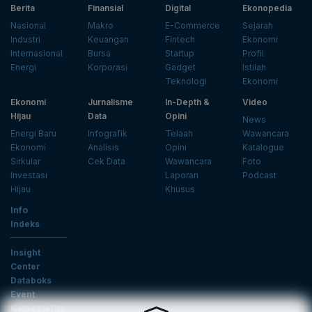
Berita
Finansial
Digital
Ekonopedia
Nasional
Makro
E-Commerce
Sejarah
Industri
Keuangan
Fintech
Ekonomi
Internasional
Bursa
Startup
Profil
Energi
Korporasi
Gadget
Istilah
Teknologi
Ekonomi
Ekonomi
Jurnalisme
In-Depth &
Video
Hijau
Data
Opini
News
Energi Baru
Infografik
Telaah
Wawancara
Ekonomi
Analisis
Opini
Katalogue
Sirkular
Cek Data
Wawancara
Foto
Investasi
Laporan
Podcast
Hijau
Khusus
Info
Indeks
Insight
Center
Databoks
Event
KatadataOto