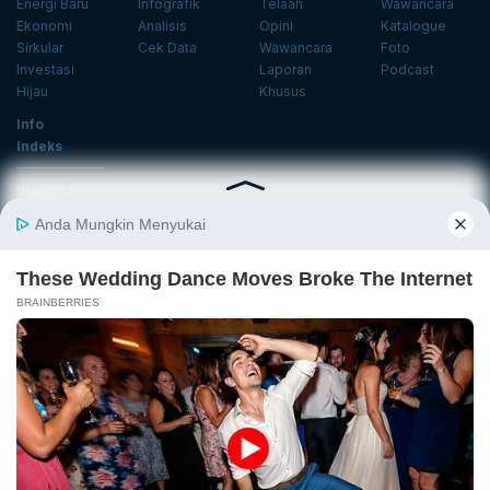
Energi Baru
Infografik
Telaah
Wawancara
Ekonomi
Analisis
Opini
Katalogue
Sirkular
Cek Data
Wawancara
Foto
Investasi
Laporan
Podcast
Hijau
Khusus
Info
Indeks
Insight
Center
Databoks
Event
KatadataOto
Langganan Newsletter
Email
Daftar
Ikuti Kami