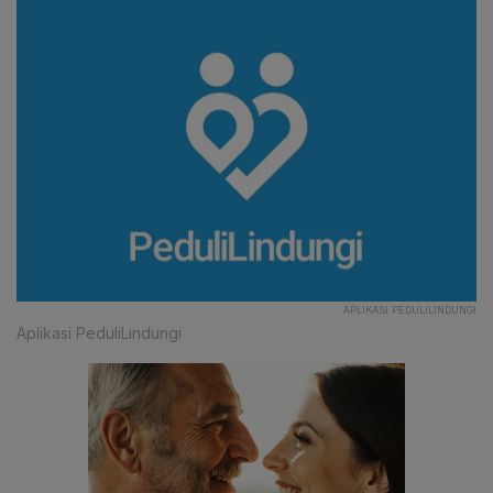
APLIKASI PEDULILINDUNGI
Aplikasi PeduliLindungi