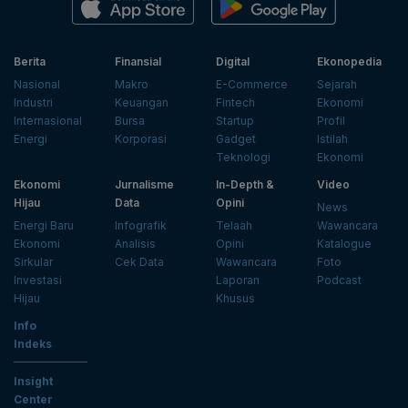
Berita
Finansial
Digital
Ekonopedia
Nasional
Makro
E-Commerce
Sejarah
Industri
Keuangan
Fintech
Ekonomi
Internasional
Bursa
Startup
Profil
Energi
Korporasi
Gadget
Istilah
Teknologi
Ekonomi
Ekonomi
Jurnalisme
In-Depth &
Video
Hijau
Data
Opini
News
Energi Baru
Infografik
Telaah
Wawancara
Ekonomi
Analisis
Opini
Katalogue
Sirkular
Cek Data
Wawancara
Foto
Investasi
Laporan
Podcast
Hijau
Khusus
Info
Indeks
Insight
Center