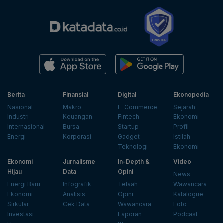
Berita
Finansial
Digital
Ekonopedia
Nasional
Makro
E-Commerce
Sejarah
Industri
Keuangan
Fintech
Ekonomi
Internasional
Bursa
Startup
Profil
Energi
Korporasi
Gadget
Istilah
Teknologi
Ekonomi
Ekonomi
Jurnalisme
In-Depth &
Video
Hijau
Data
Opini
News
Energi Baru
Infografik
Telaah
Wawancara
Ekonomi
Analisis
Opini
Katalogue
Sirkular
Cek Data
Wawancara
Foto
Investasi
Laporan
Podcast