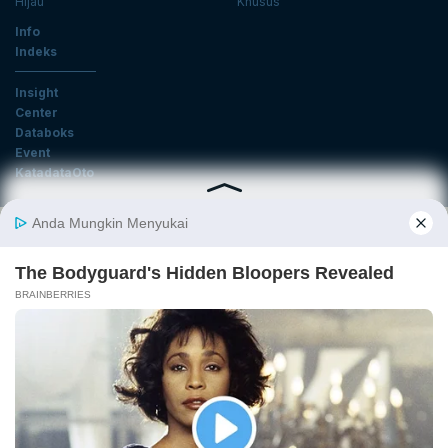
Hijau
Khusus
Info
Indeks
Insight
Center
Databoks
Event
KatadataOto
Langganan Newsletter
Email
Daftar
Ikuti Kami
Tentang Katadata
Advertising
Karier
Pedoman Media Siber
Kebijakan Privasi
Disclaimer
Hubungi Kami
©2026 Katadata. Hak cipta dilindungi Undang-undang.