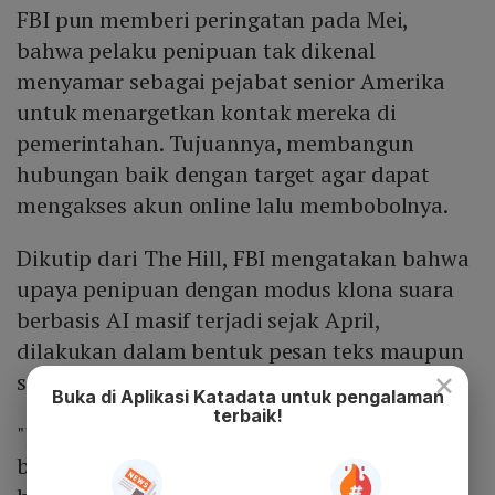
FBI pun memberi peringatan pada Mei,
bahwa pelaku penipuan tak dikenal
menyamar sebagai pejabat senior Amerika
untuk menargetkan kontak mereka di
pemerintahan. Tujuannya, membangun
hubungan baik dengan target agar dapat
mengakses akun online lalu membobolnya.
Dikutip dari The Hill, FBI mengatakan bahwa
upaya penipuan dengan modus klona suara
berbasis AI masif terjadi sejak April,
dilakukan dalam bentuk pesan teks maupun
×
suara.
Buka di Aplikasi Katadata untuk pengalaman
terbaik!
"Jika Anda menerima pesan yang mengaku
berasal dari pejabat senior AS, jangan