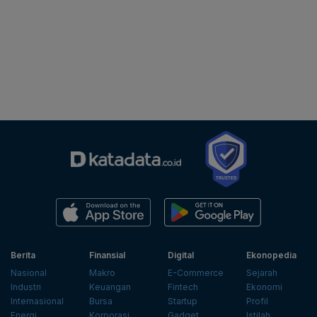
Berita
Finansial
Digital
Ekonopedia
Nasional
Makro
E-Commerce
Sejarah
Industri
Keuangan
Fintech
Ekonomi
Internasional
Bursa
Startup
Profil
Energi
Korporasi
Gadget
Istilah