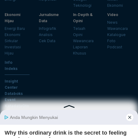
Teknologi
Ekonomi
Ekonomi
Jurnalisme
In-Depth &
Video
Hijau
Data
Opini
News
Energi Baru
Infografik
Telaah
Wawancara
Ekonomi
Analisis
Opini
Katalogue
Sirkular
Cek Data
Wawancara
Foto
Investasi
Laporan
Podcast
Hijau
Khusus
Info
Indeks
Insight
Center
Databoks
Event
KatadataOto
Langganan Newsletter
Email
Daftar