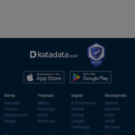
Berita
Finansial
Digital
Ekonopedia
Nasional
Makro
E-Commerce
Sejarah
Industri
Keuangan
Fintech
Ekonomi
Internasional
Bursa
Startup
Profil
Energi
Korporasi
Gadget
Istilah
Teknologi
Ekonomi