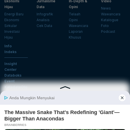
Ekonomi
Jurnalisme
In-Depth &
Video
Hijau
Data
Opini
News
Energi Baru
Infografik
Telaah
Wawancara
Ekonomi
Analisis
Opini
Katalogue
Sirkular
Cek Data
Wawancara
Foto
Investasi
Laporan
Podcast
Hijau
Khusus
Info
Indeks
Insight
Center
Databoks
Event
KatadataOto
Langganan Newsletter
Email
Daftar
Ikuti Kami