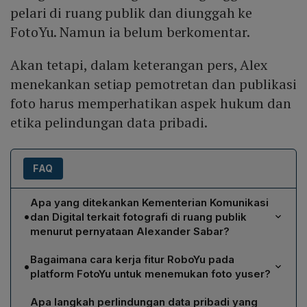
pelari di ruang publik dan diunggah ke
FotoYu. Namun ia belum berkomentar.
Akan tetapi, dalam keterangan pers, Alex
menekankan setiap pemotretan dan publikasi
foto harus memperhatikan aspek hukum dan
etika pelindungan data pribadi.
FAQ
Apa yang ditekankan Kementerian Komunikasi
•
dan Digital terkait fotografi di ruang publik
menurut pernyataan Alexander Sabar?
Alexander Sabar menegaskan bahwa setiap
Bagaimana cara kerja fitur RoboYu pada
•
pemotretan dan publikasi foto di ruang publik harus
platform FotoYu untuk menemukan foto yuser?
mematuhi Undang‑Undang Pelindungan Data Pribadi
RoboYu menggunakan kombinasi face recognition dan
(UU PDP). Foto yang menampilkan wajah atau ciri khas
Apa langkah perlindungan data pribadi yang