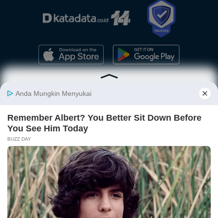
Berita
Finansial
Digital
Ekonopedia
Nasional
Makro
E-Commerce
Sejarah
Industri
Keuangan
Fintech
Ekonomi
Internasional
Bursa
Startup
Profil
Energi
Korporasi
Gadget
Istilah
Teknologi
Ekonomi
Ekonomi
Jurnalisme
In-Depth &
Video
Hijau
Data
Opini
News
Energi Baru
Infografik
Telaah
Wawancara
Ekonomi
Analisis
Opini
Katalogue
Sirkular
Cek Data
Wawancara
Foto
Investasi
Laporan
Podcast
Hijau
Khusus