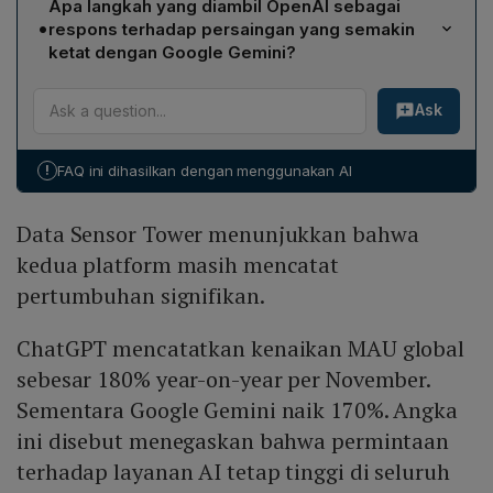
bersamaan dengan pertumbuhan MAU Google Gemini
Apa langkah yang diambil OpenAI sebagai
Android, sehingga pengguna Android di AS yang
yang melompat 30% dalam periode yang sama,
•
respons terhadap persaingan yang semakin
mengakses Gemini melalui OS dua kali lebih banyak
dipandang mengindikasikan bahwa ChatGPT
ketat dengan Google Gemini?
dibandingkan yang mengunduh aplikasi terpisah.
mendekati titik kejenuhan pasar global.
CEO Sam Altman mengeluarkan memo "code red"
Model distribusi ini memberi Google keunggulan
Ask
yang meminta tim OpenAI mempercepat
kompetitif, terutama di negara‑negara berkembang
pengembangan produk, khususnya pada aspek
dimana Android mendominasi, memungkinkan penetrasi
personalisasi, reliabilitas, dan kemampuan image
Gemini yang lebih cepat dan mengurangi
!
FAQ ini dihasilkan dengan menggunakan AI
generation. Memo tersebut mencerminkan
ketergantungan pada aplikasi atau web seperti yang
kekhawatiran internal OpenAI bahwa dominasi ChatGPT
dimiliki ChatGPT.
Data Sensor Tower menunjukkan bahwa
terancam oleh pertumbuhan cepat Google Gemini,
sehingga diperlukan inovasi yang lebih cepat dan fitur
kedua platform masih mencatat
baru untuk mempertahankan posisi pasar.
pertumbuhan signifikan.
ChatGPT mencatatkan kenaikan MAU global
sebesar 180% year-on-year per November.
Sementara Google Gemini naik 170%. Angka
ini disebut menegaskan bahwa permintaan
terhadap layanan AI tetap tinggi di seluruh