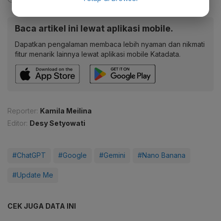
Baca artikel ini lewat aplikasi mobile.
Dapatkan pengalaman membaca lebih nyaman dan nikmati
fitur menarik lainnya lewat aplikasi mobile Katadata.
Reporter:
Kamila Meilina
Editor:
Desy Setyowati
#ChatGPT
#Google
#Gemini
#Nano Banana
#Update Me
CEK JUGA DATA INI