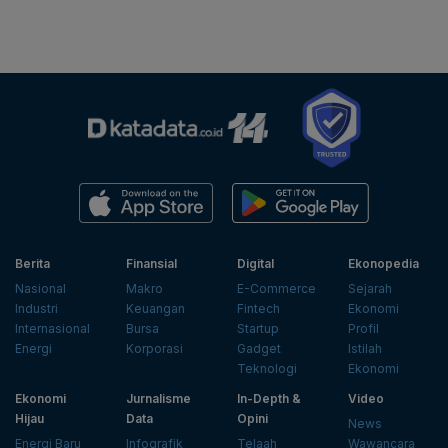
Berita
Finansial
Digital
Ekonopedia
Nasional
Makro
E-Commerce
Sejarah
Industri
Keuangan
Fintech
Ekonomi
Internasional
Bursa
Startup
Profil
Energi
Korporasi
Gadget
Istilah
Teknologi
Ekonomi
Ekonomi
Jurnalisme
In-Depth &
Video
Hijau
Data
Opini
News
Energi Baru
Infografik
Telaah
Wawancara