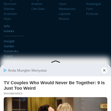
Ekonomi
Analisis
Opini
Katalogue
Sirkular
Cek Data
Wawancara
Foto
Investasi
Laporan
Podcast
Hijau
Khusus
Info
Indeks
Insight
Center
Databoks
Event
KatadataOto
Langganan Newsletter
Email
Daftar
Ikuti Kami