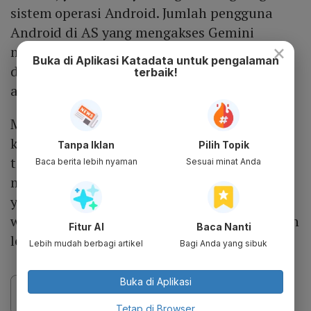
sistem operasi Android. Jumlah pengguna
Android di AS yang mengakses Gemini
×
melalui OS dua kali lebih banyak
Buka di Aplikasi Katadata untuk pengalaman
dibandingkan mereka yang menggunakan
terbaik!
aplikasi Gemini secara langsung.
Model distribusi ini memberi Google
keunggulan kompetitif besar di pasar global,
Tanpa Iklan
Pilih Topik
terutama di negara-negara berkembang di
Baca berita lebih nyaman
Sesuai minat Anda
mana Android mendominasi. Dengan Gemini
yang tidak bergantung pada aplikasi atau
web semata, penetrasinya berpotensi tumbuh
Fitur AI
Baca Nanti
lebih cepat dibandingkan ChatGPT.
Lebih mudah berbagi artikel
Bagi Anda yang sibuk
Buka di Aplikasi
Tetap di Browser