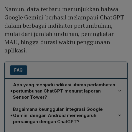
Namun, data terbaru menunjukkan bahwa
Google Gemini berhasil melampaui ChatGPT
dalam berbagai indikator pertumbuhan,
mulai dari jumlah unduhan, peningkatan
MAU, hingga durasi waktu penggunaan
aplikasi.
FAQ
Apa yang menjadi indikasi utama perlambatan
•
pertumbuhan ChatGPT menurut laporan
Sensor Tower?
Sensor Tower mencatat bahwa MAU ChatGPT hanya
Bagaimana keunggulan integrasi Google
meningkat sekitar 6% antara Agustus hingga
•
Gemini dengan Android memengaruhi
November, mencapai kira-kira 810 juta pengguna aktif
persaingan dengan ChatGPT?
bulanan. Peningkatan yang relatif stagnan ini,
Google Gemini terintegrasi langsung ke sistem operasi