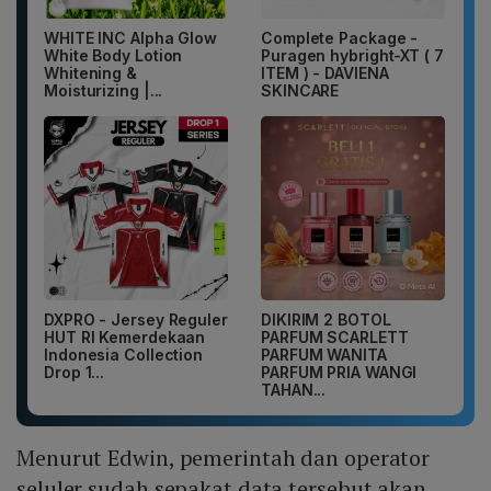
WHITE INC Alpha Glow
Complete Package -
White Body Lotion
Puragen hybright-XT ( 7
Whitening &
ITEM ) - DAVIENA
Moisturizing |...
SKINCARE
DXPRO - Jersey Reguler
DIKIRIM 2 BOTOL
HUT RI Kemerdekaan
PARFUM SCARLETT
Indonesia Collection
PARFUM WANITA
Drop 1...
PARFUM PRIA WANGI
TAHAN...
Menurut Edwin, pemerintah dan operator
seluler sudah sepakat data tersebut akan