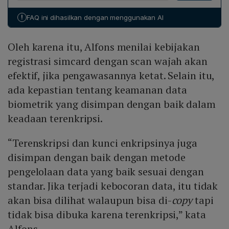
termasuk penyalahgunaan kartu prabayar. Menteri
digunakan di operator lain dan mengidentifikasi
Meutya Hafid menegaskan bahwa SIM card yang tidak
penyalahgunaan secara lebih mudah.
!
FAQ ini dihasilkan dengan menggunakan AI
tervalidasi menjadi sumber utama kerugian digital
senilai lebih dari Rp 9 triliun. Dengan validasi biometrik
Oleh karena itu, Alfons menilai kebijakan
wajah pada saat pengambilan kartu baru, dapat
dipastikan bahwa pemilik NIK memang orang yang
registrasi simcard dengan scan wajah akan
bersangkutan, sehingga mengurangi potensi
efektif, jika pengawasannya ketat. Selain itu,
penyalahgunaan dan meningkatkan perlindungan
ada kepastian tentang keamanan data
konsumen.
biometrik yang disimpan dengan baik dalam
keadaan terenkripsi.
“Terenskripsi dan kunci enkripsinya juga
disimpan dengan baik dengan metode
pengelolaan data yang baik sesuai dengan
standar. Jika terjadi kebocoran data, itu tidak
akan bisa dilihat walaupun bisa di-
copy
tapi
tidak bisa dibuka karena terenkripsi,” kata
Alfons.