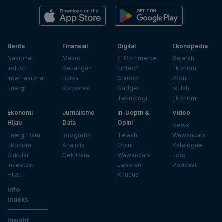
Berita
Finansial
Digital
Ekonopedia
Nasional
Makro
E-Commerce
Sejarah
Industri
Keuangan
Fintech
Ekonomi
Internasional
Bursa
Startup
Profil
Energi
Korporasi
Gadget
Istilah
Teknologi
Ekonomi
Ekonomi
Jurnalisme
In-Depth &
Video
Hijau
Data
Opini
News
Energi Baru
Infografik
Telaah
Wawancara
Ekonomi
Analisis
Opini
Katalogue
Sirkular
Cek Data
Wawancara
Foto
Investasi
Laporan
Podcast
Hijau
Khusus
Info
Indeks
Insight