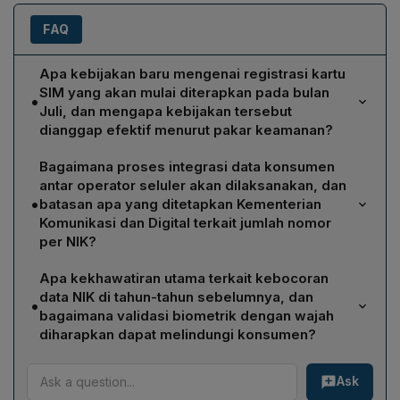
FAQ
Apa kebijakan baru mengenai registrasi kartu
SIM yang akan mulai diterapkan pada bulan
•
Juli, dan mengapa kebijakan tersebut
dianggap efektif menurut pakar keamanan?
Mulai Juli, registrasi kartu SIM wajib menyertakan
Bagaimana proses integrasi data konsumen
pemindaian wajah (scan wajah) sebagai verifikasi
antar operator seluler akan dilaksanakan, dan
biometrik. Menurut Alfons Tanujaya, kebijakan ini
•
batasan apa yang ditetapkan Kementerian
efektif bila pengawasannya ketat dan data biometrik
Komunikasi dan Digital terkait jumlah nomor
disimpan dalam keadaan terenkripsi dengan kunci
per NIK?
enkripsi yang dikelola sesuai standar. Jika terjadi
Direktur Jenderal Ekosistem Digital, Edwin Hidayat
kebocoran, data yang terenkripsi tidak dapat dibuka
Apa kekhawatiran utama terkait kebocoran
Abdullah, menjelaskan bahwa integrasi data konsumen
meskipun dapat disalin, sehingga mengurangi risiko
data NIK di tahun-tahun sebelumnya, dan
•
akan selesai pada Juli 2026; saat ini data masih terpisah
bagaimana validasi biometrik dengan wajah
eksploitasi data kependudukan seperti NIK dan nomor
di masing‑masing operator (Telkomsel, Indosat, XL,
diharapkan dapat melindungi konsumen?
HP yang sebelumnya bocor.
Smart). Kementerian Komdigi membatasi maksimal tiga
Kebocoran data NIK dalam lima hingga sepuluh tahun
nomor ponsel untuk setiap satu NIK, sehingga
Ask
terakhir masih dimanfaatkan untuk kejahatan digital,
pelanggan dapat memeriksa apakah nomor mereka