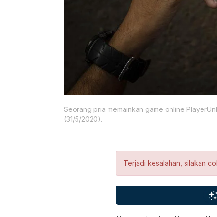
Seorang pria memainkan game online PlayerUnk
(31/5/2020).
Terjadi kesalahan, silakan co