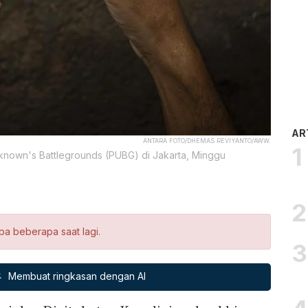
AR
ANTARA FOTO/DHEMAS REVIYANTO/AWW.
nown's Battlegrounds (PUBG) di Jakarta, Minggu
ba beberapa saat lagi.
Membuat ringkasan dengan AI