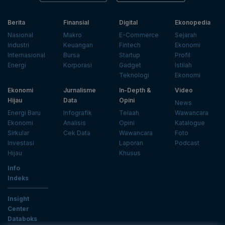
Berita
Finansial
Digital
Ekonopedia
Nasional
Makro
E-Commerce
Sejarah
Industri
Keuangan
Fintech
Ekonomi
Internasional
Bursa
Startup
Profil
Energi
Korporasi
Gadget
Istilah
Teknologi
Ekonomi
Ekonomi
Jurnalisme
In-Depth &
Video
Hijau
Data
Opini
News
Energi Baru
Infografik
Telaah
Wawancara
Ekonomi
Analisis
Opini
Katalogue
Sirkular
Cek Data
Wawancara
Foto
Investasi
Laporan
Podcast
Hijau
Khusus
Info
Indeks
Insight
Center
Databoks