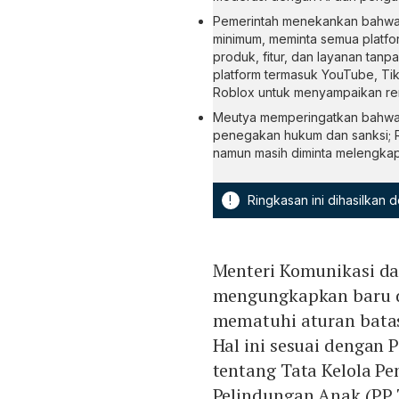
Pemerintah menekankan bahwa k
minimum, meminta semua platfor
produk, fitur, dan layanan tan
platform termasuk YouTube, Tik
Roblox untuk menyampaikan ren
Meutya memperingatkan bahwa p
penegakan hukum dan sanksi; R
namun masih diminta melengkap
!
Ringkasan ini dihasilkan
Menteri Komunikasi da
mengungkapkan baru du
mematuhi aturan batas
Hal ini sesuai dengan
tentang Tata Kelola P
Pelindungan Anak (PP T