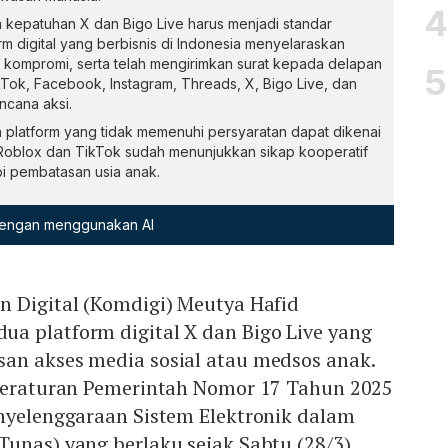
epatuhan X dan Bigo Live harus menjadi standar
m digital yang berbisnis di Indonesia menyelaraskan
pa kompromi, serta telah mengirimkan surat kepada delapan
Tok, Facebook, Instagram, Threads, X, Bigo Live, dan
cana aksi.
latform yang tidak memenuhi persyaratan dapat dikenai
oblox dan TikTok sudah menunjukkan sikap kooperatif
i pembatasan usia anak.
 dengan menggunakan AI
n Digital (Komdigi) Meutya Hafid
a platform digital X dan Bigo Live yang
an akses media sosial atau medsos anak.
 Peraturan Pemerintah Nomor 17 Tahun 2025
enyelenggaraan Sistem Elektronik dalam
unas) yang berlaku sejak Sabtu (28/3)