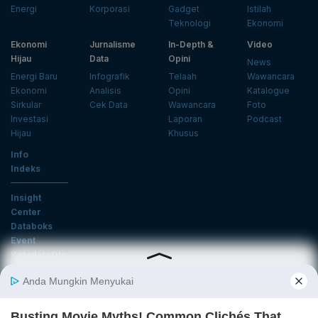
Energi
Korporasi
Gadget
Istilah
Teknologi
Ekonomi
Ekonomi
Jurnalisme
In-Depth &
Video
Hijau
Data
Opini
News
Energi Baru
Infografik
Telaah
Wawancara
Ekonomi
Analisis
Opini
Katalogue
Sirkular
Cek Data
Wawancara
Foto
Investasi
Laporan
Podcast
Hijau
Khusus
Info
Indeks
Insight
Center
Databoks
Event
KatadataOto
Langganan Newsletter
Email