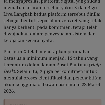
Ia mengapresiasi platform digital yang sudah
menegaskan tidak ada kompromi dalam kepatuhan dan
menekankan bahwa standar yang ditunjukkan X dan
mematuhi aturan tersebut yakni X dan Bigo
Bigo Live harus menjadi patokan minimum bagi platform
Live. Langkah kedua platform tersebut dinilai
lain.
sebagai bentuk kepatuhan konkret yang tidak
hanya berhenti pada komitmen, tetapi telah
diwujudkan dalam penyesuaian sistem dan
kebijakan secara nyata.
Platform X telah menetapkan perubahan
batas usia minimum menjadi 16 tahun yang
tercantum dalam laman Pusat Bantuan (
Help
Desk
). Selain itu, X juga berkomitmen untuk
memulai proses identifikasi dan penonaktifan
akun pengguna di bawah usia mulai 28 Maret
2026.