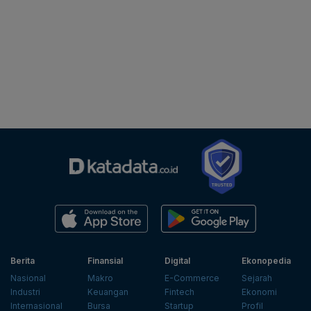
Berita
Finansial
Digital
Ekonopedia
Nasional
Makro
E-Commerce
Sejarah
Industri
Keuangan
Fintech
Ekonomi
Internasional
Bursa
Startup
Profil