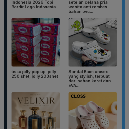
Indonesia 2026 Topi
setelan celana pria
Bordir Logo Indonesia
wanita anti rembes
bahan pvc...
tissu jolly pop up, jolly
Sandal Baim unisex
250 shet, jolly 200shet
yang stylish, terbuat
dari bahan karet dan
EVA...