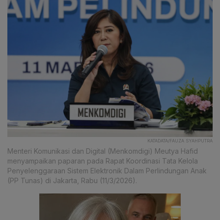
KATADATA/FAUZA SYAHPUTRA
Menteri Komunikasi dan Digital (Menkomdigi) Meutya Hafid
menyampaikan paparan pada Rapat Koordinasi Tata Kelola
Penyelenggaraan Sistem Elektronik Dalam Perlindungan Anak
(PP Tunas) di Jakarta, Rabu (11/3/2026).