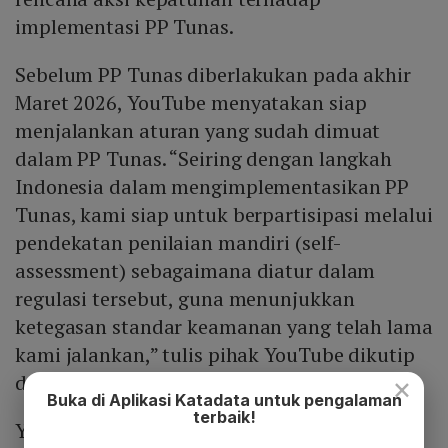
implementasi PP Tunas.
Sebelum PP Tunas diberlakukan pada akhir
Maret 2026, YouTube menyatakan siap
menjalankan aturan yang sudah dimuat
dalam PP Tunas. “Seiring dengan langkah
Indonesia dalam mengimplementasikan PP
Tunas, kami siap untuk berpartisipasi melalui
pendekatan penilaian mandiri (self-
assessment) sebagaimana diatur dalam
regulasi tersebut, guna menunjukkan
ketegasan standar keamanan yang telah lama
kami jalankan,” tulis pihak YouTube dikutip
dari situs blog resmi Youtube, Jumat (27/3).
×
Buka di Aplikasi Katadata untuk pengalaman
terbaik!
YouTube menyatakan selama ini telah