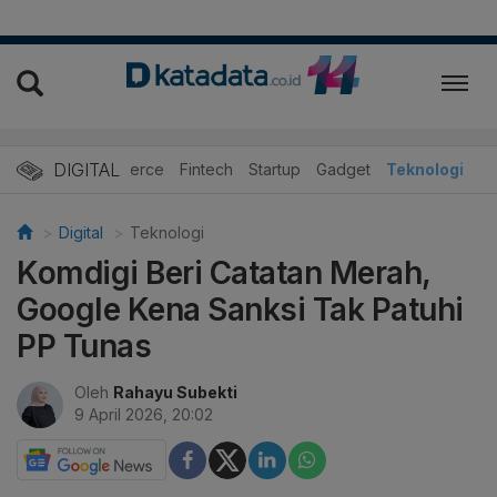
DIGITAL
E-Commerce
Fintech
Startup
Gadget
Teknologi
Digital
Teknologi
Komdigi Beri Catatan Merah,
Google Kena Sanksi Tak Patuhi
PP Tunas
Oleh
Rahayu Subekti
9 April 2026, 20:02