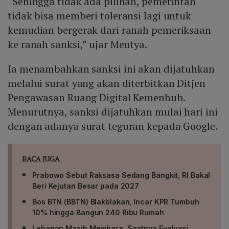
“Sehingga tidak ada pilihan, pemerintah
Family Link untuk mengunci layar, serta digital
wellbeing. YouTube mencatat 92 % orang tua di
tidak bisa memberi toleransi lagi untuk
Indonesia yang menggunakan fitur pengawasan
kemudian bergerak dari ranah pemeriksaan
menyatakan lingkungan digital menjadi lebih aman dan
ke ranah sanksi,” ujar Meutya.
terkontrol.
Ia menambahkan sanksi ini akan dijatuhkan
melalui surat yang akan diterbitkan Ditjen
Pengawasan Ruang Digital Kemenhub.
Menurutnya, sanksi dijatuhkan mulai hari ini
dengan adanya surat teguran kepada Google.
BACA JUGA
Prabowo Sebut Raksasa Sedang Bangkit, RI Bakal
Beri Kejutan Besar pada 2027
Bos BTN (BBTN) Blakblakan, Incar KPR Tumbuh
10% hingga Bangun 240 Ribu Rumah
Lebanon Masih Membara, Saatnya Evaluasi