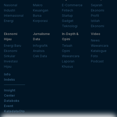
Nasional
Makro
E-Commerce
Sejarah
Industri
Keuangan
Fintech
Ekonomi
Internasional
Bursa
Startup
Profil
Energi
Korporasi
Gadget
Istilah
Teknologi
Ekonomi
Ekonomi
Jurnalisme
In-Depth &
Video
Hijau
Data
Opini
News
Energi Baru
Infografik
Telaah
Wawancara
Ekonomi
Analisis
Opini
Katalogue
Sirkular
Cek Data
Wawancara
Foto
Investasi
Laporan
Podcast
Hijau
Khusus
Info
Indeks
Insight
Center
Databoks
Event
KatadataOto