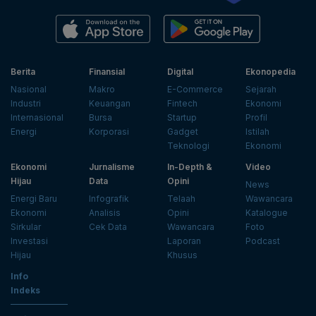
Berita
Finansial
Digital
Ekonopedia
Nasional
Makro
E-Commerce
Sejarah
Industri
Keuangan
Fintech
Ekonomi
Internasional
Bursa
Startup
Profil
Energi
Korporasi
Gadget
Istilah
Teknologi
Ekonomi
Ekonomi
Jurnalisme
In-Depth &
Video
Hijau
Data
Opini
News
Energi Baru
Infografik
Telaah
Wawancara
Ekonomi
Analisis
Opini
Katalogue
Sirkular
Cek Data
Wawancara
Foto
Investasi
Laporan
Podcast
Hijau
Khusus
Info
Indeks