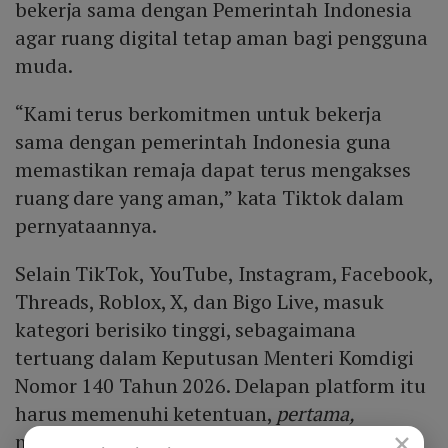
bekerja sama dengan Pemerintah Indonesia
agar ruang digital tetap aman bagi pengguna
muda.
“Kami terus berkomitmen untuk bekerja
sama dengan pemerintah Indonesia guna
memastikan remaja dapat terus mengakses
ruang dare yang aman,” kata Tiktok dalam
pernyataannya.
Selain TikTok,
YouTube, Instagram, Facebook,
Threads, Roblox, X, dan Bigo Live, masuk
kategori berisiko tinggi, sebagaimana
tertuang dalam
Keputusan Menteri Komdigi
Nomor 140 Tahun 2026. Delapan platform itu
harus memenuhi ketentuan,
pertama,
×
me
nyesuaikan batasan minimum usia