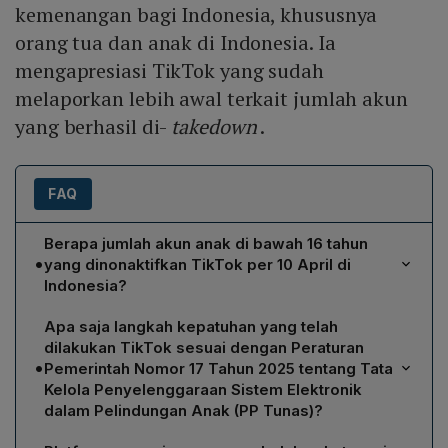
kemenangan bagi Indonesia, khususnya
orang tua dan anak di Indonesia. Ia
mengapresiasi TikTok yang sudah
melaporkan lebih awal terkait jumlah akun
yang berhasil di-
takedown
.
FAQ
Berapa jumlah akun anak di bawah 16 tahun
•
yang dinonaktifkan TikTok per 10 April di
Indonesia?
TikTok menonaktifkan sebesar 780 ribu akun anak di
Apa saja langkah kepatuhan yang telah
bawah usia 16 tahun per 10 April, menurut pernyataan
dilakukan TikTok sesuai dengan Peraturan
Menteri Komdigi Meutya Hafid dalam konferensi pers.
•
Pemerintah Nomor 17 Tahun 2025 tentang Tata
Kelola Penyelenggaraan Sistem Elektronik
dalam Pelindungan Anak (PP Tunas)?
TikTok telah menyerahkan surat komitmen kepatuhan