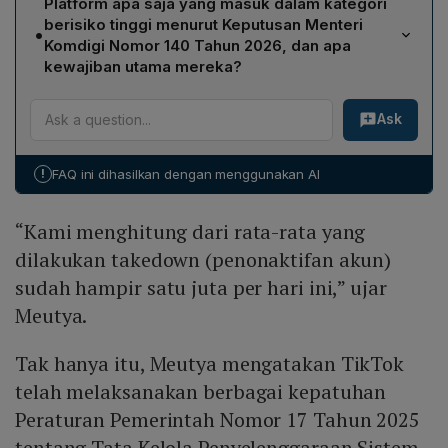
Platform apa saja yang masuk dalam kategori
kepada pemerintah, mempublikasikan batas usia
berisiko tinggi menurut Keputusan Menteri
•
minimum 16 tahun di halaman help center, serta berjanji
Komdigi Nomor 140 Tahun 2026, dan apa
untuk memperbarui secara berkala informasi terkait
kewajiban utama mereka?
pelaksanaan kebijakan perlindungan anak.
YouTube, Instagram, Facebook, Threads, Roblox, X,
Ask
Bigo Live, dan TikTok termasuk dalam kategori berisiko
tinggi. Kewajiban utama mereka meliputi menyesuaikan
batas usia minimum pada panduan komunitas,
!
FAQ ini dihasilkan dengan menggunakan AI
menonaktifkan akun anak secara bertahap, menyusun
pedoman pengguna, melaporkan perkembangan
“Kami menghitung dari rata-rata yang
implementasi secara periodik, serta melakukan
penilaian risiko mandiri pada produk, layanan, dan fitur.
dilakukan takedown (penonaktifan akun)
sudah hampir satu juta per hari ini,” ujar
Meutya.
Tak hanya itu, Meutya mengatakan TikTok
telah melaksanakan berbagai kepatuhan
Peraturan Pemerintah Nomor 17 Tahun 2025
tentang Tata Kelola Penyelenggaraan Sistem