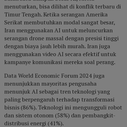
McKinsey & Company, berpendapat bahwa nilai AI akan
menuturkan, bisa dilihat di konflik terbaru di
terwujud seiring perusahaan mampu menangkap dan
Timur Tengah. Ketika serangan Amerika
mengintegrasikan manfaatnya secara lebih efektif,
Serikat membutuhkan modal sangat besar,
menandakan peluang signifikan bagi mereka yang
Iran menggunakan AI untuk meluncurkan
dapat memaksimalkan teknologi tersebut.
serangan drone massal dengan presisi tinggi
dengan biaya jauh lebih murah. Iran juga
menggunakan video AI secara efektif untuk
kampanye komunikasi mereka soal perang.
Data World Economic Forum 2024 juga
menunjukkan mayoritas pengusaha
menunjuk AI sebagai tren teknologi yang
paling berpengaruh terhadap transformasi
bisnis (86%). Teknologi ini mengungguli robot
dan sistem otonom (58%) dan pembangkit-
distribusi energi (41%).