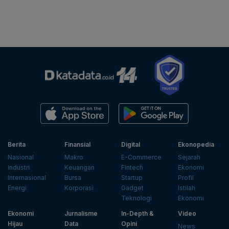
Berita
Finansial
Digital
Ekonopedia
Nasional
Makro
E-Commerce
Sejarah
Industri
Keuangan
Fintech
Ekonomi
Internasional
Bursa
Startup
Profil
Energi
Korporasi
Gadget
Istilah
Teknologi
Ekonomi
Ekonomi
Jurnalisme
In-Depth &
Video
Hijau
Data
Opini
News