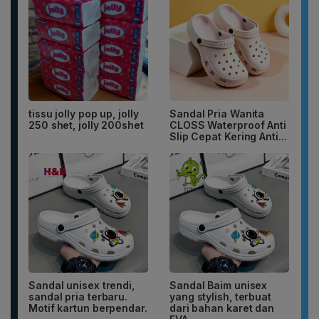
tissu jolly pop up, jolly
Sandal Pria Wanita
250 shet, jolly 200shet
CLOSS Waterproof Anti
Slip Cepat Kering Anti...
Sandal unisex trendi,
Sandal Baim unisex
sandal pria terbaru.
yang stylish, terbuat
Motif kartun berpendar.
dari bahan karet dan