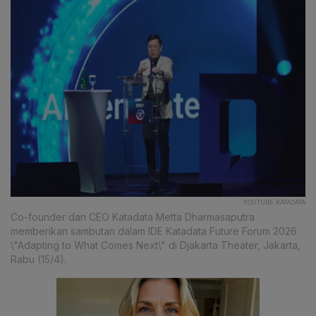
YOUTUBE KATADATA
Co-founder dan CEO Katadata Metta Dharmasaputra
memberikan sambutan dalam IDE Katadata Future Forum 2026
\"Adapting to What Comes Next\" di Djakarta Theater, Jakarta,
Rabu (15/4).