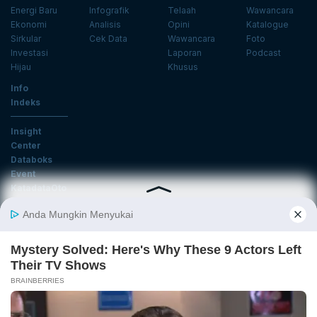
Energi Baru
Infografik
Telaah
Wawancara
Ekonomi
Analisis
Opini
Katalogue
Sirkular
Cek Data
Wawancara
Foto
Investasi
Laporan
Podcast
Hijau
Khusus
Info
Indeks
Insight
Center
Databoks
Event
KatadataOto
Langganan Newsletter
Email
Daftar
Ikuti Kami