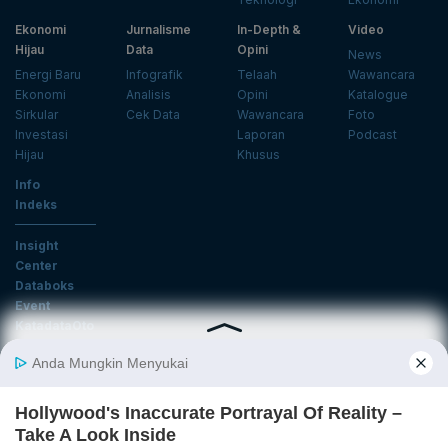
Ekonomi
Jurnalisme
In-Depth &
Video
Hijau
Data
Opini
News
Energi Baru
Infografik
Telaah
Wawancara
Ekonomi
Analisis
Opini
Katalogue
Sirkular
Cek Data
Wawancara
Foto
Investasi
Laporan
Podcast
Hijau
Khusus
Info
Indeks
Insight
Center
Databoks
Event
KatadataOto
Langganan Newsletter
Email
Daftar