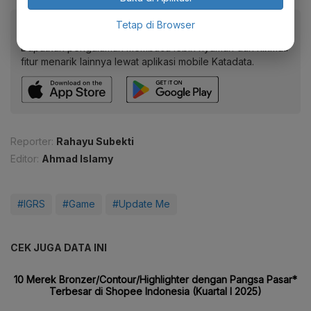
Baca artikel ini lewat aplikasi mobile.
Tetap di Browser
Dapatkan pengalaman membaca lebih nyaman dan nikmati
fitur menarik lainnya lewat aplikasi mobile Katadata.
Reporter:
Rahayu Subekti
Editor:
Ahmad Islamy
#IGRS
#Game
#Update Me
CEK JUGA DATA INI