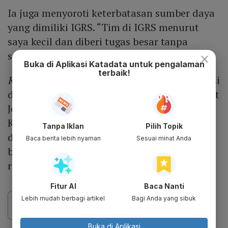
Ia juga menyoroti keterbatasan sumber daya
yang dimiliki IGRS. “Tim di IGRS menurut
saya kecil dan diberi tugas besar tanpa
×
sumber daya yang memadai,” katanya.
Buka di Aplikasi Katadata untuk pengalaman
terbaik!
Katadata.co.id
sudah mencoba mengonfirmasi
dugaan kebocoran IGRS ini kepada Direktorat
Jenderal Ekosistem Digital Kementerian
Komdigi namun belum ada jawaban yang
Tanpa Iklan
Pilih Topik
diberikan. Hanya, Kementerian Komdigi
Baca berita lebih nyaman
Sesuai minat Anda
berjanji akan memberikan keterangan
resminya.
Fitur AI
Baca Nanti
Lebih mudah berbagi artikel
Bagi Anda yang sibuk
Buka di Aplikasi