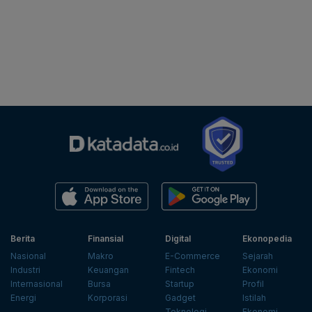
Berita
Finansial
Digital
Ekonopedia
Nasional
Makro
E-Commerce
Sejarah
Industri
Keuangan
Fintech
Ekonomi
Internasional
Bursa
Startup
Profil
Energi
Korporasi
Gadget
Istilah
Teknologi
Ekonomi