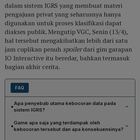
dalam sistem IGRS yang membuat materi
pengajuan privat yang seharusnya hanya
digunakan untuk proses klasifikasi dapat
diakses publik. Mengutip VGC, Senin (13/4),
hal tersebut mengakibatkan lebih dari satu
jam cuplikan penuh
spoiler
dari gim garapan
IO Interactive itu beredar, bahkan termasuk
bagian akhir cerita.
FAQ
Apa penyebab utama kebocoran data pada
•
sistem IGRS?
Kebocoran terjadi karena celah keamanan dalam IGRS
Game apa saja yang terdampak oleh
•
yang memungkinkan materi pengajuan privat, yang
kebocoran tersebut dan apa konsekuensinya?
seharusnya hanya untuk proses klasifikasi, dapat
Beberapa judul terpengaruh, antara lain 007: First Light