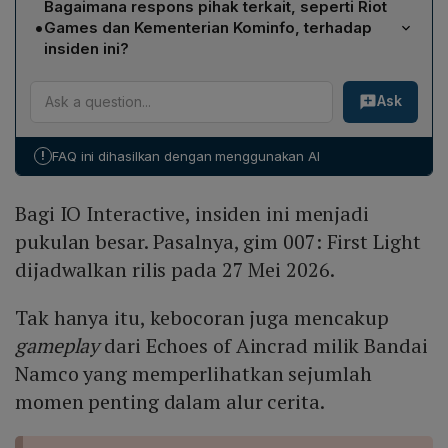
diakses publik. Akibatnya cuplikan gameplay dan data
Bagaimana respons pihak terkait, seperti Riot
(IO Interactive) yang mengalami spoiler lengkap
pengembang tersebar luas.
•
Games dan Kementerian Kominfo, terhadap
termasuk akhir cerita, Echoes of Aincrad (Bandai
insiden ini?
Namco) dengan momen penting alur, serta Assassin’s
Nic McConnell dari Riot Games menyoroti proses
Creed: Black Flag (Ubisoft) dan Castlevania: Belmont’s
Ask
peninjauan manual IGRS yang rentan, serta
Curse (Konami) meski cuplikan belum meluas.
keterbatasan sumber daya tim IGRS. Kementerian
Dampaknya meliputi hilangnya eksklusivitas konten
Komunikasi dan Digital (Komdigi) belum memberikan
pra‑rilis, potensi kerugian pemasaran, dan penurunan
!
FAQ ini dihasilkan dengan menggunakan AI
jawaban resmi kepada Katadata.co.id, namun berjanji
kepercayaan publik.
akan mengeluarkan keterangan resmi mengenai
Bagi IO Interactive, insiden ini menjadi
kebocoran tersebut.
pukulan besar. Pasalnya, gim 007: First Light
dijadwalkan rilis pada 27 Mei 2026.
Tak hanya itu, kebocoran juga mencakup
gameplay
dari Echoes of Aincrad milik Bandai
Namco yang memperlihatkan sejumlah
momen penting dalam alur cerita.