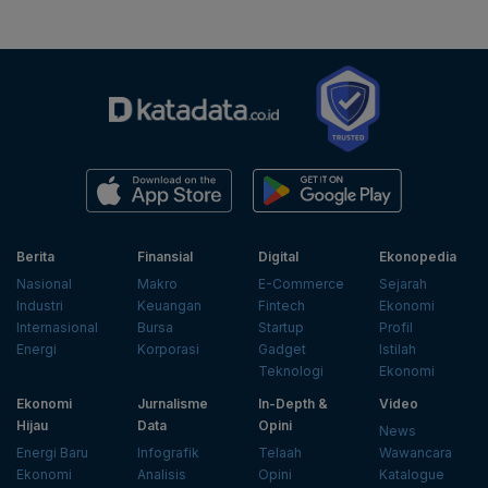
Berita
Finansial
Digital
Ekonopedia
Nasional
Makro
E-Commerce
Sejarah
Industri
Keuangan
Fintech
Ekonomi
Internasional
Bursa
Startup
Profil
Energi
Korporasi
Gadget
Istilah
Teknologi
Ekonomi
Ekonomi
Jurnalisme
In-Depth &
Video
Hijau
Data
Opini
News
Energi Baru
Infografik
Telaah
Wawancara
Ekonomi
Analisis
Opini
Katalogue