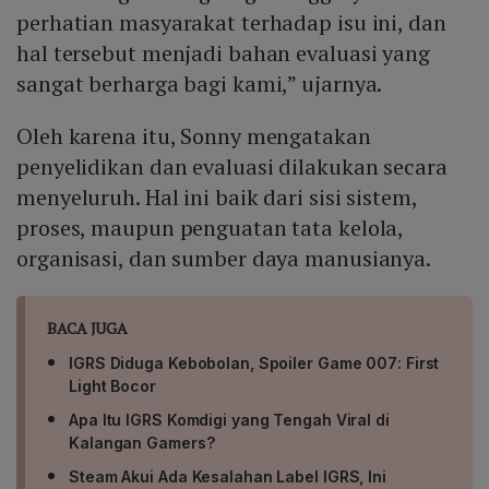
menimbulkan risiko celah keamanan dan menegaskan
perhatian masyarakat terhadap isu ini, dan
perlunya peningkatan kapasitas serta prosedur yang
hal tersebut menjadi bahan evaluasi yang
lebih ketat.
sangat berharga bagi kami,” ujarnya.
Oleh karena itu, Sonny mengatakan
penyelidikan dan evaluasi dilakukan secara
menyeluruh. Hal ini baik dari sisi sistem,
proses, maupun penguatan tata kelola,
organisasi, dan sumber daya manusianya.
BACA JUGA
IGRS Diduga Kebobolan, Spoiler Game 007: First
Light Bocor
Apa Itu IGRS Komdigi yang Tengah Viral di
Kalangan Gamers?
Steam Akui Ada Kesalahan Label IGRS, Ini