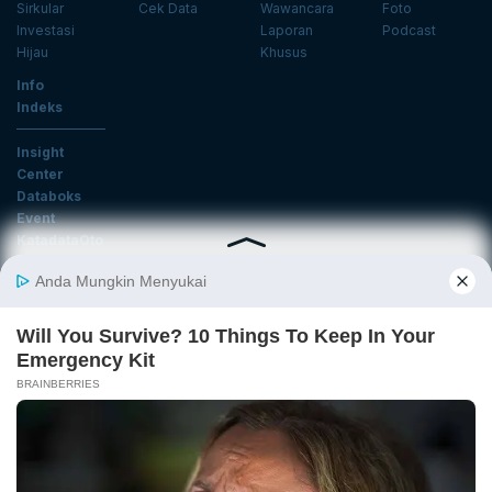
Sirkular
Cek Data
Wawancara
Foto
Investasi
Laporan
Podcast
Hijau
Khusus
Info
Indeks
Insight
Center
Databoks
Event
KatadataOto
Langganan Newsletter
Email
Daftar
Ikuti Kami
Tentang Katadata
Advertising
Karier
Pedoman Media Siber