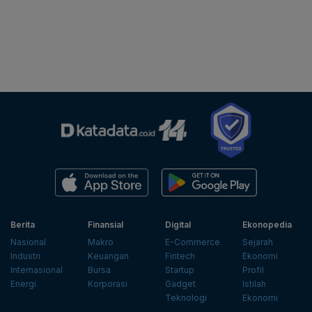
Berita
Finansial
Digital
Ekonopedia
Nasional
Makro
E-Commerce
Sejarah
Industri
Keuangan
Fintech
Ekonomi
Internasional
Bursa
Startup
Profil
Energi
Korporasi
Gadget
Istilah
Teknologi
Ekonomi