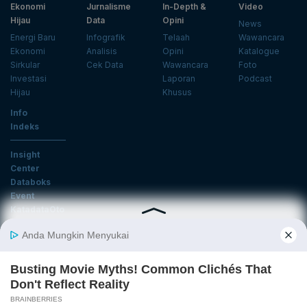
Ekonomi
Jurnalisme
In-Depth &
Video
Hijau
Data
Opini
News
Energi Baru
Infografik
Telaah
Wawancara
Ekonomi
Analisis
Opini
Katalogue
Sirkular
Cek Data
Wawancara
Foto
Investasi
Laporan
Podcast
Hijau
Khusus
Info
Indeks
Insight
Center
Databoks
Event
KatadataOto
Langganan Newsletter
Email
Daftar
Ikuti Kami