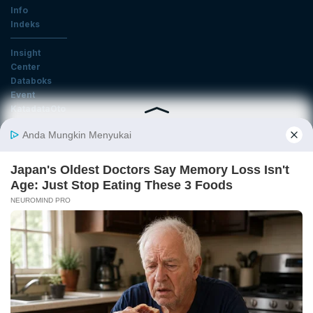
Info
Indeks
Insight
Center
Databoks
Event
KatadataOto
Langganan Newsletter
Email
Daftar
Ikuti Kami
Tentang Katadata
Advertising
Karier
Pedoman Media Siber
Kebijakan Privasi
Disclaimer
Hubungi Kami
©2026 Katadata. Hak cipta dilindungi Undang-undang.