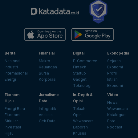
Berita
Finansial
Digital
Ekonopedia
Nasional
Makro
E-Commerce
Sejarah
Industri
Keuangan
Fintech
Ekonomi
Internasional
Bursa
Startup
Profil
Energi
Korporasi
Gadget
Istilah
Teknologi
Ekonomi
Ekonomi
Jurnalisme
In-Depth &
Video
Hijau
Data
Opini
News
Energi Baru
Infografik
Telaah
Wawancara
Ekonomi
Analisis
Opini
Katalogue
Sirkular
Cek Data
Wawancara
Foto
Investasi
Laporan
Podcast
Hijau
Khusus