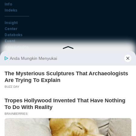
Info
Indeks
Insight
Center
Databoks
Event
KatadataOto
Langganan Newsletter
Email
Daftar
Ikuti Kami
Tentang Katadata
Advertising
Karier
Pedoman Media Siber
Kebijakan Privasi
Disclaimer
Hubungi Kami
©2026 Katadata. Hak cipta dilindungi Undang-undang.