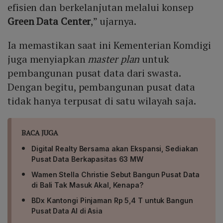
efisien dan berkelanjutan melalui konsep
mewujudkan posisi Indonesia sebagai pusat data
Green Data Center
,” ujarnya.
regional di Asia Tenggara.
Ia memastikan saat ini Kementerian Komdigi
juga menyiapkan
master plan
untuk
pembangunan pusat data dari swasta.
Dengan begitu, pembangunan pusat data
tidak hanya terpusat di satu wilayah saja.
BACA JUGA
Digital Realty Bersama akan Ekspansi, Sediakan
Pusat Data Berkapasitas 63 MW
Wamen Stella Christie Sebut Bangun Pusat Data
di Bali Tak Masuk Akal, Kenapa?
BDx Kantongi Pinjaman Rp 5,4 T untuk Bangun
Pusat Data AI di Asia