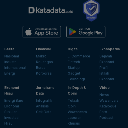
Berita
Finansial
Digital
Ekonopedia
Nasional
Makro
E-Commerce
Sejarah
Industri
Keuangan
Fintech
Ekonomi
Internasional
Bursa
Startup
Profil
Energi
Korporasi
Gadget
Istilah
Teknologi
Ekonomi
Ekonomi
Jurnalisme
In-Depth &
Video
Hijau
Data
Opini
News
Energi Baru
Infografik
Telaah
Wawancara
Ekonomi
Analisis
Opini
Katalogue
Sirkular
Cek Data
Wawancara
Foto
Investasi
Laporan
Podcast
Hijau
Khusus