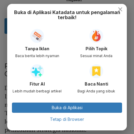
×
Buka di Aplikasi Katadata untuk pengalaman
terbaik!
Tanpa Iklan
Pilih Topik
Baca berita lebih nyaman
Sesuai minat Anda
Potensi Indonesia Jadi Pusat Data
Center Regional
Fitur AI
Baca Nanti
Di sisi lain, Wayan mengatakan saat ini
Lebih mudah berbagi artikel
Bagi Anda yang sibuk
Indonesia memiliki peluang besar untuk
menjadi
hub
pusat data di kawasan Asia
Buka di Aplikasi
Tenggara. Ia menilai, hal ini harus didorong
Tetap di Browser
lebih serius lagi sebagai bagian dari
pemosisian strategis nasional.