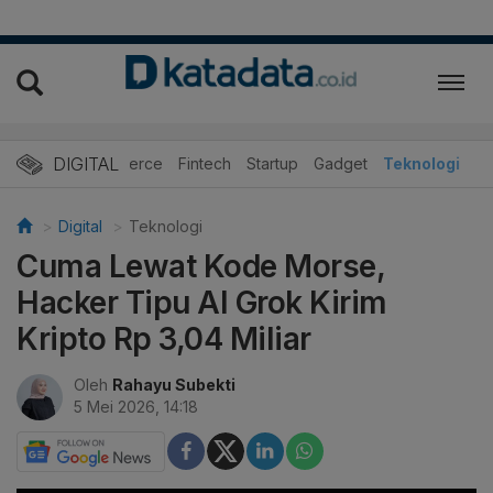
DIGITAL
E-Commerce
Fintech
Startup
Gadget
Teknologi
Digital
Teknologi
Cuma Lewat Kode Morse,
Hacker Tipu AI Grok Kirim
Kripto Rp 3,04 Miliar
Oleh
Rahayu Subekti
5 Mei 2026, 14:18