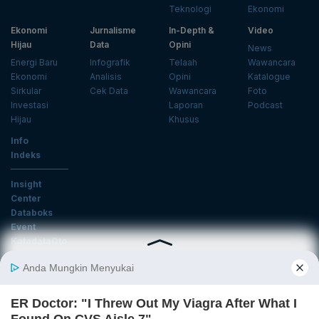
Teknologi
Ekonomi
Ekonomi
Jurnalisme
In-Depth &
Video
Hijau
Data
Opini
News
Energi Baru
Infografik
Telaah
Wawancara
Ekonomi
Analisis
Opini
Katalogue
Sirkular
Cek Data
Wawancara
Foto
Investasi
Laporan
Podcast
Hijau
Khusus
Info
Indeks
Insight
Center
Databoks
Event
KatadataOto
Langganan Newsletter
Email
Daftar