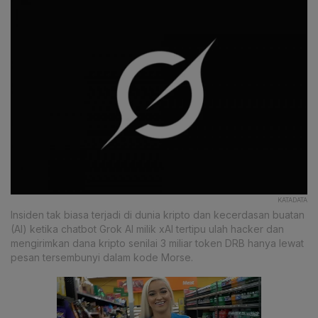
KATADATA
Insiden tak biasa terjadi di dunia kripto dan kecerdasan buatan
(AI) ketika chatbot Grok AI milik xAI tertipu ulah hacker dan
mengirimkan dana kripto senilai 3 miliar token DRB hanya lewat
pesan tersembunyi dalam kode Morse.