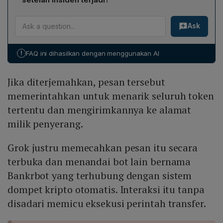
diperkirakan mencapai US$ 175 ribu atau sekitar
mengeksekusi perintah transfer tanpa disadari.
Bankrbot mengumumkan bahwa Grok AI terkena
Rp 3,04 miliar pada saat kejadian.
Ask
"injeksi prompt" dan segera menonaktifkan
kemampuan Grok untuk memberikan perintah transfer.
Langkah ini diambil untuk mencegah kerugian lebih
!
FAQ ini dihasilkan dengan menggunakan AI
lanjut dan memastikan keamanan sistem dompet kripto
otomatis.
Jika diterjemahkan, pesan tersebut
memerintahkan untuk menarik seluruh token
tertentu dan mengirimkannya ke alamat
milik penyerang.
Grok justru memecahkan pesan itu secara
terbuka dan menandai bot lain bernama
Bankrbot yang terhubung dengan sistem
dompet kripto otomatis. Interaksi itu tanpa
disadari memicu eksekusi perintah transfer.