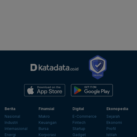
Berita
Finansial
Digital
Ekonopedia
Nasional
Makro
E-Commerce
Sejarah
Industri
Keuangan
Fintech
Ekonomi
Internasional
Bursa
Startup
Profil
Energi
Korporasi
Gadget
Istilah