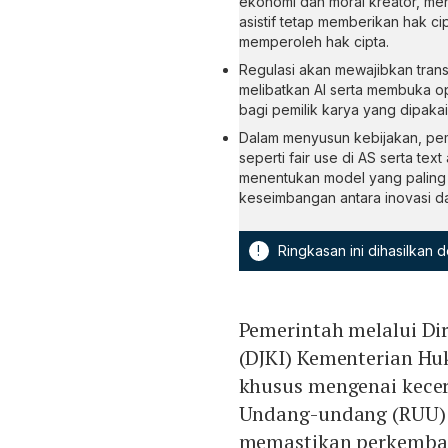
ekonomi dan moral kreator, men
asistif tetap memberikan hak c
memperoleh hak cipta.
Regulasi akan mewajibkan tran
melibatkan AI serta membuka ops
bagi pemilik karya yang dipakai 
Dalam menyusun kebijakan, pe
seperti fair use di AS serta tex
menentukan model yang paling 
keseimbangan antara inovasi dan
!
Ringkasan ini dihasilkan
Pemerintah melalui Dir
(DJKI) Kementerian H
khusus mengenai kece
Undang-undang (RUU) H
memastikan perkemban