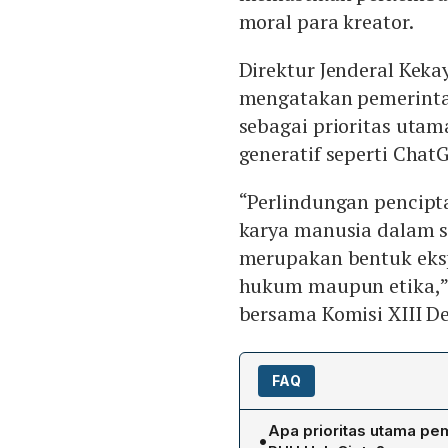
moral para kreator.
Direktur Jenderal Kek
mengatakan pemerinta
sebagai prioritas uta
generatif seperti Chat
“Perlindungan pencipt
karya manusia dalam s
merupakan bentuk eksp
hukum maupun etika,” 
bersama Komisi XIII De
FAQ
Apa prioritas utama pe
•