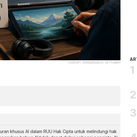
AR
CHATGPT, KATADATA/DESY SETYOWATI
ran khusus AI dalam RUU Hak Cipta untuk melindungi hak