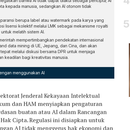
egaskan bahwa AI tidak dapat diakui sebagai pencipta; AI
ipta kepada manusia, sedangkan AI otonom tidak
sparansi berupa label atau watermark pada karya yang
i lisensi kolektif melalui LMK sebagai mekanisme royalti
untuk melatih sistem AI.
merintah mempertimbangkan pendekatan internasional
t and data mining di UE, Jepang, dan Cina, dan akan
tepat melalui diskusi bersama DPR untuk menjaga
 keadilan bagi kreativitas manusia.
 dengan menggunakan AI
ektorat Jenderal Kekayaan Intelektual
ukum dan HAM menyiapkan pengaturan
rdasan buatan atau AI dalam Rancangan
ak Cipta. Regulasi ini disiapkan untuk
gan AI tidak menggerus hak ekonomi dan