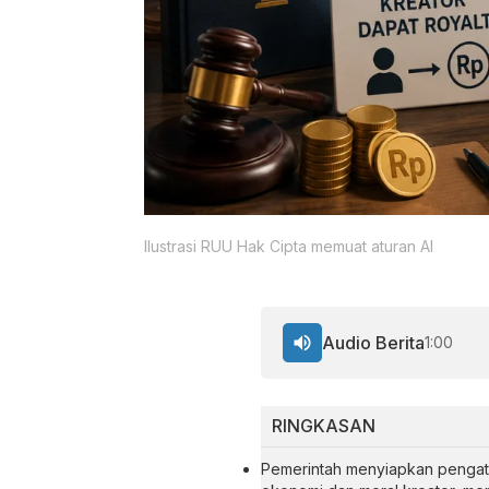
Ilustrasi RUU Hak Cipta memuat aturan AI
Audio Berita
1:00
RINGKASAN
Pemerintah menyiapkan pengatu