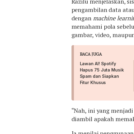
Razilu menjelaskan, si
pengambilan data ata
dengan
machine learn
memahami pola sebelu
gambar, video, maupun
BACA JUGA
Lawan AI! Spotify
Hapus 75 Juta Musik
Spam dan Siapkan
Fitur Khusus
“Nah, ini yang menjadi
diambil apakah memakai
Ia menilai penggunaan