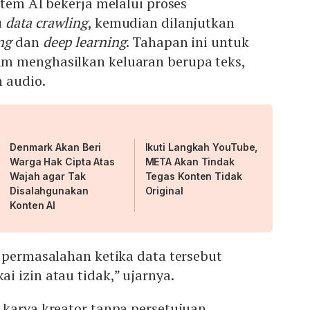
stem AI bekerja melalui proses
u
data crawling
, kemudian dilanjutkan
ing
dan
deep learning
. Tahapan ini untuk
m menghasilkan keluaran berupa teks,
 audio.
Denmark Akan Beri
Ikuti Langkah YouTube,
Warga Hak Cipta Atas
META Akan Tindak
Wajah agar Tak
Tegas Konten Tidak
Disalahgunakan
Original
Konten AI
 permasalahan ketika data tersebut
 izin atau tidak,” ujarnya.
 karya kreator tanpa persetujuan