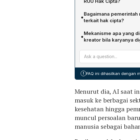
RUU Hak Cipta?
Pemerintah menempatkan pe
Bagaimana pemerintah m
•
generatif seperti ChatGP
terkait hak cipta?
industri tanpa memberikan
AI asistif dipandang seba
tidak dapat dibenarkan se
Mekanisme apa yang di
•
hak cipta tetap melekat p
memastikan hak ekonomi d
kreator bila karyanya d
menghasilkan karya secara
inovasi teknologi.
Pemerintah mengusulkan 
berhak atas hak cipta me
mengelola lisensi dan roya
harus berupa manusia.
lebih efisien dibandingka
Dengan LMK, perusahaan A
!
FAQ ini dihasilkan dengan
kompensasi yang adil kepa
Menurut dia, AI saat i
masuk ke berbagai sekto
kesehatan hingga pem
muncul persoalan baru
manusia sebagai bahan